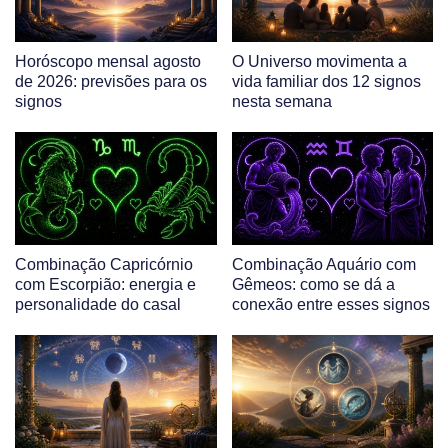
Horóscopo mensal agosto
O Universo movimenta a
de 2026: previsões para os
vida familiar dos 12 signos
signos
nesta semana
Combinação Capricórnio
Combinação Aquário com
com Escorpião: energia e
Gêmeos: como se dá a
personalidade do casal
conexão entre esses signos