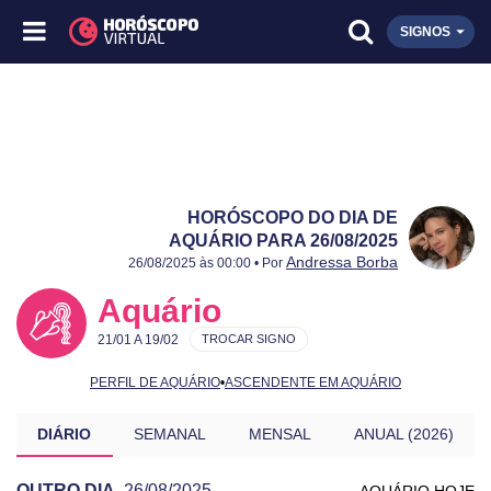
SIGNOS
HORÓSCOPO DO DIA DE
AQUÁRIO PARA 26/08/2025
Publicado:
26/08/2025
Atualizado:
26/08/2025
Andressa Borba
26/08/2025 às 00:00 • Por
Aquário
21/01 A 19/02
TROCAR SIGNO
PERFIL DE AQUÁRIO
•
ASCENDENTE EM AQUÁRIO
DIÁRIO
SEMANAL
MENSAL
ANUAL (2026)
OUTRO DIA
26/08/2025
AQUÁRIO HOJE