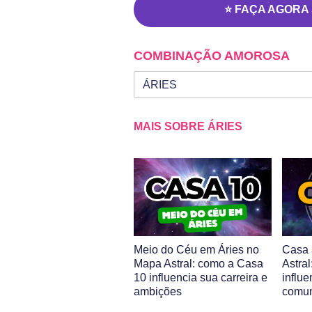
⭐ FAÇA AGORA
COMBINAÇÃO AMOROSA
Seu signo
Signo da outra pessoa
MAIS SOBRE ÁRIES
Meio do Céu em Áries no
Casa 
Mapa Astral: como a Casa
Astra
10 influencia sua carreira e
influ
ambições
comu