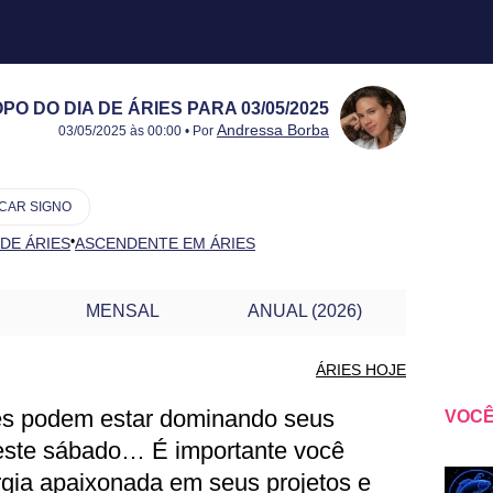
O DO DIA DE ÁRIES PARA 03/05/2025
Publicado:
03/05/2025
Atualizado:
03/05/2025
Andressa Borba
03/05/2025 às 00:00 • Por
CAR SIGNO
•
 DE ÁRIES
ASCENDENTE EM ÁRIES
MENSAL
ANUAL (2026)
ÁRIES HOJE
tes podem estar dominando seus
VOCÊ
IES PARA OUTRO DIA
este sábado… É importante você
rgia apaixonada em seus projetos e