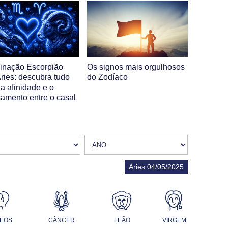
nação Escorpião
Os signos mais orgulhosos
ries: descubra tudo
do Zodíaco
a afinidade e o
samento entre o casal
Áries 04/05/2025
EOS
CÂNCER
LEÃO
VIRGEM