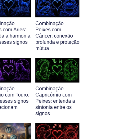
inação
Combinação
s com Áries:
Peixes com
da a harmonia
Câncer: conexão
 esses signos
profunda e proteção
mútua
inação
Combinação
io com Touro:
Capricórnio com
esses signos
Peixes: entenda a
lacionam
sintonia entre os
signos