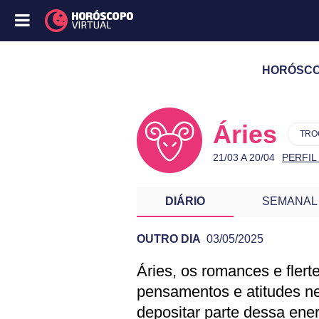
HORÓSCOP
Áries
TRO
21/03 A 20/04
PERFIL
DIÁRIO
SEMANAL
OUTRO DIA
03/05/2025
Áries, os romances e fler
PREVISÃO DE ÁR
pensamentos e atitudes n
depositar parte dessa ene