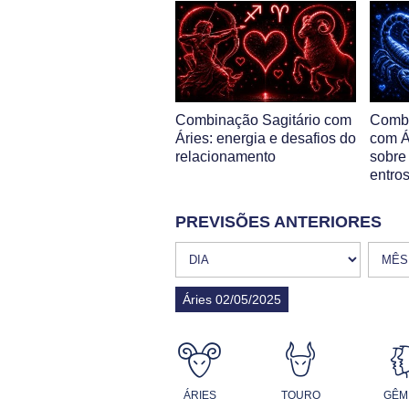
Combinação Sagitário com
Combi
Áries: energia e desafios do
com Á
relacionamento
sobre 
entro
PREVISÕES ANTERIORES
Áries 02/05/2025
ÁRIES
TOURO
GÊM