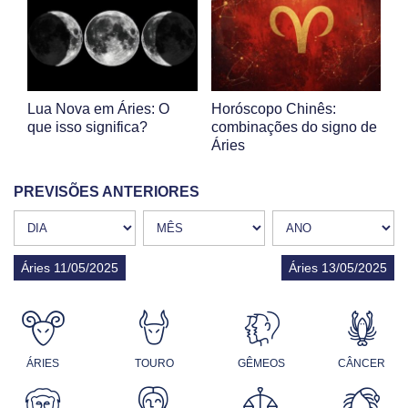
Lua Nova em Áries: O
Horóscopo Chinês:
que isso significa?
combinações do signo de
Áries
PREVISÕES ANTERIORES
Áries 11/05/2025
Áries 13/05/2025
ÁRIES
TOURO
GÊMEOS
CÂNCER