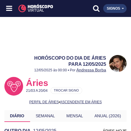
SIGNOS
HORÓSCOPO DO DIA DE ÁRIES
PARA 12/05/2025
Publicado:
12/05/2025
Atualizado:
12/05/2025
Andressa Borba
12/05/2025 às 00:00 • Por
Áries
21/03 A 20/04
TROCAR SIGNO
PERFIL DE ÁRIES
•
ASCENDENTE EM ÁRIES
DIÁRIO
SEMANAL
MENSAL
ANUAL (2026)
OUTRO DIA
12/05/2025
ÁRIES HOJE