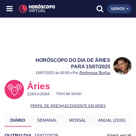
SIGNOS
HORÓSCOPO DO DIA DE ÁRIES
PARA 15/07/2025
Publicado:
15/07/2025
Atualizado:
15/07/2025
Andressa Borba
15/07/2025 às 00:00 • Por
Áries
21/03 A 20/04
TROCAR SIGNO
PERFIL DE ÁRIES
•
ASCENDENTE EM ÁRIES
DIÁRIO
SEMANAL
MENSAL
ANUAL (2026)
OUTRO DIA
15/07/2025
ÁRIES HOJE