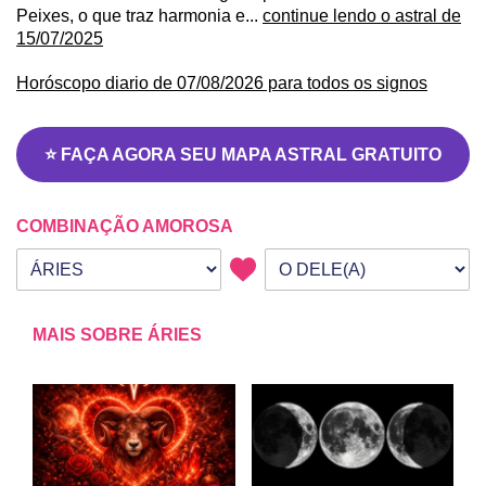
Peixes, o que traz harmonia e...
continue lendo o astral de
15/07/2025
Horóscopo diario de 07/08/2026 para todos os signos
⭐ FAÇA AGORA SEU MAPA ASTRAL GRATUITO
COMBINAÇÃO AMOROSA
Seu signo
Signo da outra pessoa
MAIS SOBRE ÁRIES