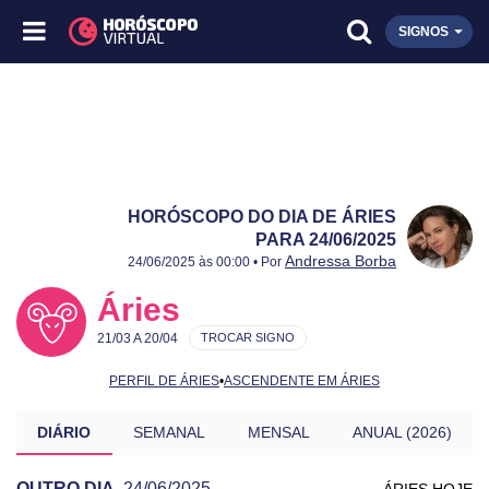
SIGNOS
HORÓSCOPO DO DIA DE ÁRIES
PARA 24/06/2025
Publicado:
24/06/2025
Atualizado:
24/06/2025
Andressa Borba
24/06/2025 às 00:00 • Por
Áries
21/03 A 20/04
TROCAR SIGNO
PERFIL DE ÁRIES
•
ASCENDENTE EM ÁRIES
DIÁRIO
SEMANAL
MENSAL
ANUAL (2026)
OUTRO DIA
24/06/2025
ÁRIES HOJE