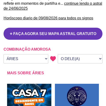
reflete em momentos de partilha e...
continue lendo o astral
de 24/06/2025
Horóscopo diario de 09/08/2026 para todos os signos
⭐ FAÇA AGORA SEU MAPA ASTRAL GRATUITO
COMBINAÇÃO AMOROSA
Seu signo
Signo da outra pessoa
MAIS SOBRE ÁRIES