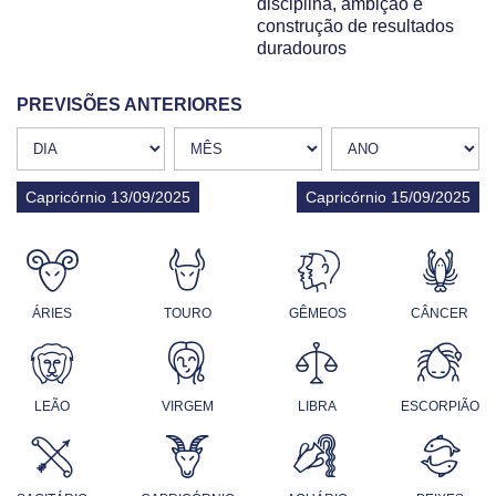
disciplina, ambição e
construção de resultados
duradouros
PREVISÕES ANTERIORES
Capricórnio 13/09/2025
Capricórnio 15/09/2025
ÁRIES
TOURO
GÊMEOS
CÂNCER
LEÃO
VIRGEM
LIBRA
ESCORPIÃO