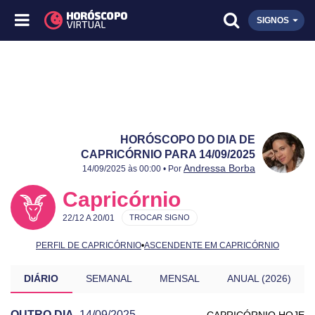
SIGNOS
HORÓSCOPO DO DIA DE
CAPRICÓRNIO PARA 14/09/2025
Publicado:
14/09/2025
Atualizado:
14/09/2025
Andressa Borba
14/09/2025 às 00:00 • Por
Capricórnio
22/12 A 20/01
TROCAR SIGNO
PERFIL DE CAPRICÓRNIO
•
ASCENDENTE EM CAPRICÓRNIO
DIÁRIO
SEMANAL
MENSAL
ANUAL (2026)
OUTRO DIA
14/09/2025
CAPRICÓRNIO HOJE