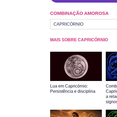
COMBINAÇÃO AMOROSA
Seu signo
Signo da outra pessoa
MAIS SOBRE CAPRICÓRNIO
Lua em Capricórnio:
Combi
Persistência e disciplina
Capri
a rel
signo