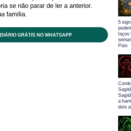
ia se não parar de ler a anterior.
 família.
5 sig
podem
laços 
DIÁRIO GRÁTIS NO WHATSAPP
seman
Pais
Comb
Sagit
Sagitá
a har
dois a