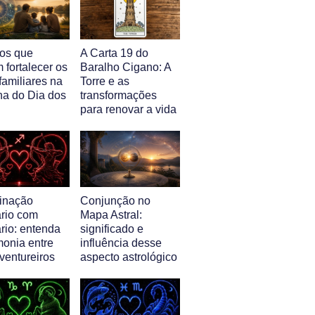
nos que
A Carta 19 do
 fortalecer os
Baralho Cigano: A
familiares na
Torre e as
a do Dia dos
transformações
para renovar a vida
inação
Conjunção no
ário com
Mapa Astral:
rio: entenda
significado e
monia entre
influência desse
ventureiros
aspecto astrológico