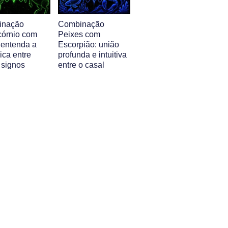
inação
Combinação
córnio com
Peixes com
 entenda a
Escorpião: união
ica entre
profunda e intuitiva
 signos
entre o casal