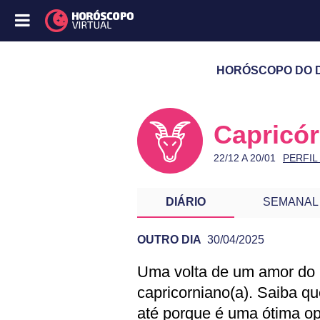
HORÓSCOPO DO DI
Capricór
22/12 A 20/01
PERFIL
DIÁRIO
SEMANAL
OUTRO DIA
30/04/2025
Uma volta de um amor do 
PREVISÃO DE CA
capricorniano(a). Saiba q
até porque é uma ótima op