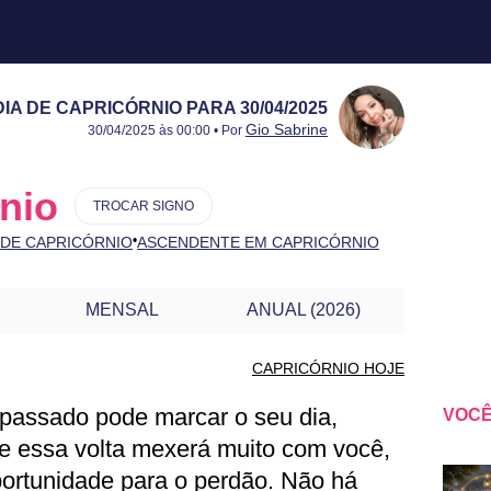
A DE CAPRICÓRNIO PARA 30/04/2025
Publicado:
30/04/2025
Atualizado:
30/04/2025
Gio Sabrine
30/04/2025 às 00:00 • Por
nio
TROCAR SIGNO
•
 DE CAPRICÓRNIO
ASCENDENTE EM CAPRICÓRNIO
MENSAL
ANUAL (2026)
CAPRICÓRNIO HOJE
passado pode marcar o seu dia,
VOCÊ
PRICÓRNIO PARA OUTRO DIA
ue essa volta mexerá muito com você,
ortunidade para o perdão. Não há