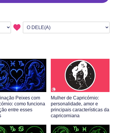
nação Peixes com
Mulher de Capricórnio:
córnio: como funciona
personalidade, amor e
ação entre esses
principais características da
s
capricorniana