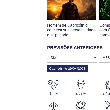
Homem de Capricórnio:
Combi
conheça sua personalidade
com C
disciplinada
harmo
PREVISÕES ANTERIORES
Capricórnio 29/04/2025
ÁRIES
TOURO
GÊM