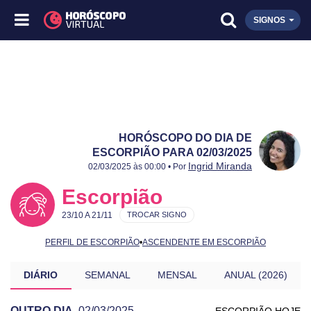
SIGNOS
HORÓSCOPO DO DIA DE
ESCORPIÃO PARA 02/03/2025
Publicado:
02/03/2025
Atualizado:
02/03/2025
Ingrid Miranda
02/03/2025 às 00:00 • Por
Escorpião
23/10 A 21/11
TROCAR SIGNO
PERFIL DE ESCORPIÃO
•
ASCENDENTE EM ESCORPIÃO
DIÁRIO
SEMANAL
MENSAL
ANUAL (2026)
OUTRO DIA
02/03/2025
ESCORPIÃO HOJE