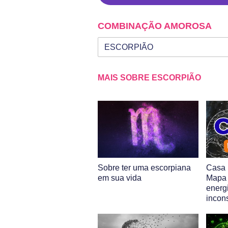
COMBINAÇÃO AMOROSA
Seu signo
Signo da outra pessoa
MAIS SOBRE ESCORPIÃO
Sobre ter uma escorpiana
Casa 
em sua vida
Mapa 
energi
incon