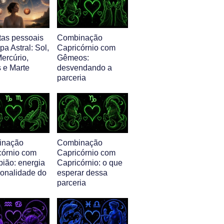
tas pessoais
Combinação
a Astral: Sol,
Capricórnio com
ercúrio,
Gêmeos:
 e Marte
desvendando a
parceria
inação
Combinação
córnio com
Capricórnio com
pião: energia
Capricórnio: o que
sonalidade do
esperar dessa
parceria