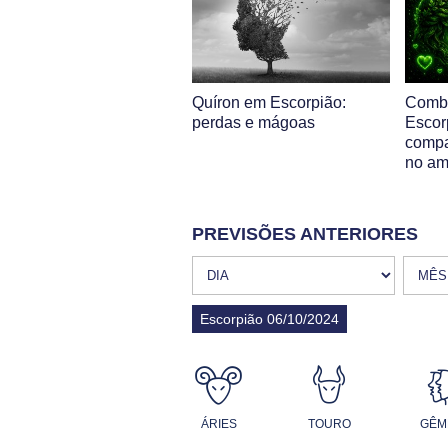
Quíron em Escorpião:
Comb
perdas e mágoas
Escor
compa
no am
PREVISÕES ANTERIORES
Escorpião 06/10/2024
ÁRIES
TOURO
GÊM