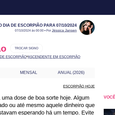
DIA DE ESCORPIÃO PARA 07/10/2024
Publicado:
07/10/2024
Atualizado:
07/10/2024
Jéssica Jansen
07/10/2024 às 00:00 • Por
ão
TROCAR SIGNO
•
 DE ESCORPIÃO
ASCENDENTE EM ESCORPIÃO
MENSAL
ANUAL (2026)
ESCORPIÃO HOJE
 uma dose de boa sorte hoje. Algum
VOCÊ
SCORPIÃO PARA OUTRO DIA
rado ou até mesmo aquele dinheiro que
estavam esperando há um tempo. Evite