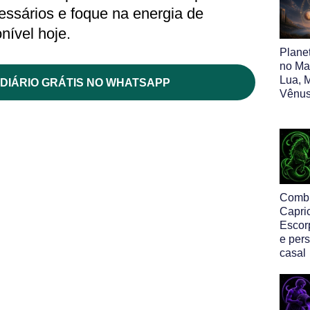
ssários e foque na energia de
nível hoje.
Plane
no Map
Lua, M
DIÁRIO GRÁTIS NO WHATSAPP
Vênus
Comb
Capri
Escor
e per
casal