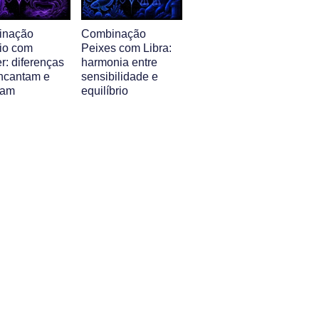
inação
Combinação
io com
Peixes com Libra:
r: diferenças
harmonia entre
ncantam e
sensibilidade e
iam
equilíbrio