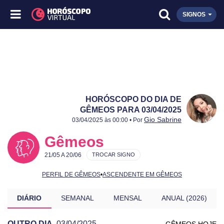
SIGNOS
HORÓSCOPO DO DIA DE
GÊMEOS PARA 03/04/2025
Publicado:
03/04/2025
Atualizado:
03/04/2025
Gio Sabrine
03/04/2025 às 00:00 • Por
Gêmeos
21/05 A 20/06
TROCAR SIGNO
PERFIL DE GÊMEOS
•
ASCENDENTE EM GÊMEOS
DIÁRIO
SEMANAL
MENSAL
ANUAL (2026)
OUTRO DIA
03/04/2025
GÊMEOS HOJE