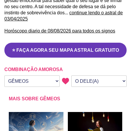
gestão emocional para saber qual o seu lugar e se firmar
no seu centro. A tal necessidade de defesa se dá pelo
instinto de sobrevivência dos...
continue lendo o astral de
03/04/2025
Horóscopo diario de 08/08/2026 para todos os signos
⭐ FAÇA AGORA SEU MAPA ASTRAL GRATUITO
COMBINAÇÃO AMOROSA
Seu signo
Signo da outra pessoa
MAIS SOBRE GÊMEOS