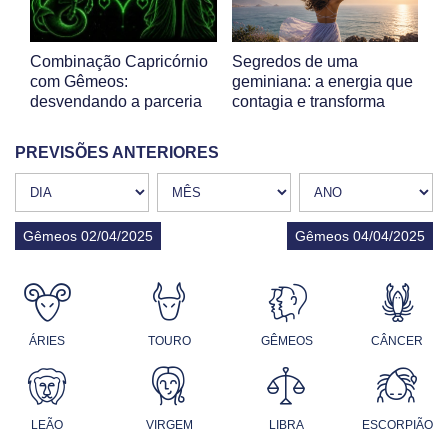
Combinação Capricórnio
Segredos de uma
com Gêmeos:
geminiana: a energia que
desvendando a parceria
contagia e transforma
PREVISÕES ANTERIORES
Gêmeos 02/04/2025
Gêmeos 04/04/2025
ÁRIES
TOURO
GÊMEOS
CÂNCER
LEÃO
VIRGEM
LIBRA
ESCORPIÃO