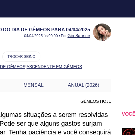
DO DIA DE GÊMEOS PARA 04/04/2025
Publicado:
04/04/2025
Atualizado:
04/04/2025
Gio Sabrine
04/04/2025 às 00:00 • Por
TROCAR SIGNO
•
 DE GÊMEOS
ASCENDENTE EM GÊMEOS
MENSAL
ANUAL (2026)
GÊMEOS HOJE
 algumas situações a serem resolvidas
VOCÊ
ÊMEOS PARA OUTRO DIA
 Pode ser que alguns gastos surjam
dar. Tenha paciência e você conseguirá