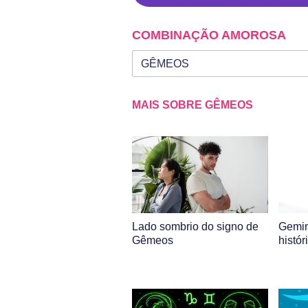
COMBINAÇÃO AMOROSA
Seu signo
Signo da outra pessoa
MAIS SOBRE GÊMEOS
Lado sombrio do signo de
Gemin
Gêmeos
histór