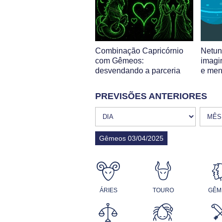
Combinação Capricórnio
Netu
com Gêmeos:
imagi
desvendando a parceria
e ment
PREVISÕES ANTERIORES
Gêmeos 03/04/2025
ÁRIES
TOURO
GÊM