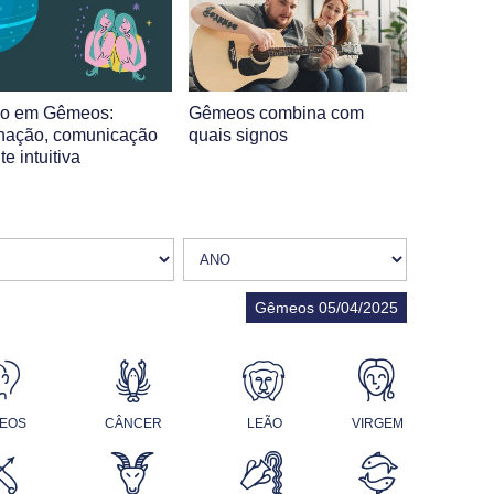
no em Gêmeos:
Gêmeos combina com
nação, comunicação
quais signos
e intuitiva
Gêmeos 05/04/2025
EOS
CÂNCER
LEÃO
VIRGEM