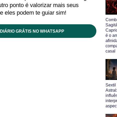
tro ponto é valorizar mais seus
e eles podem te guiar sim!
Comb
Sagit
Capri
DIÁRIO GRÁTIS NO WHATSAPP
é o am
afinid
compa
casal
Sexti
Astral
influ
interp
aspec