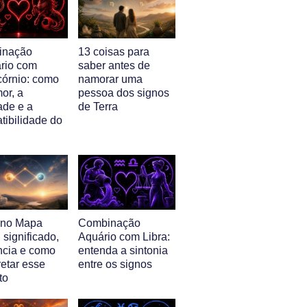
inação
13 coisas para
ário com
saber antes de
córnio: como
namorar uma
or, a
pessoa dos signos
ade e a
de Terra
tibilidade do
l no Mapa
Combinação
: significado,
Aquário com Libra:
ência e como
entenda a sintonia
retar esse
entre os signos
to