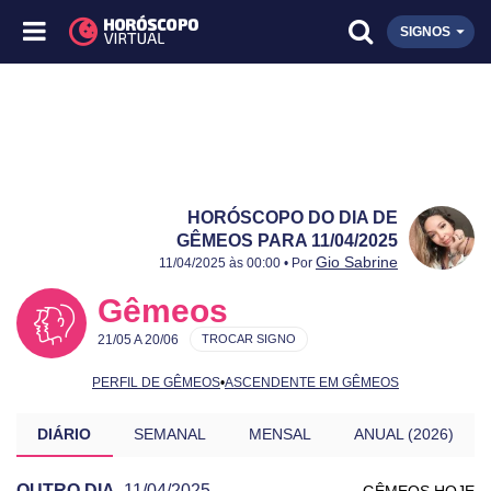
SIGNOS
HORÓSCOPO DO DIA DE
GÊMEOS PARA 11/04/2025
Publicado:
11/04/2025
Atualizado:
11/04/2025
Gio Sabrine
11/04/2025 às 00:00 • Por
Gêmeos
21/05 A 20/06
TROCAR SIGNO
PERFIL DE GÊMEOS
•
ASCENDENTE EM GÊMEOS
DIÁRIO
SEMANAL
MENSAL
ANUAL (2026)
OUTRO DIA
11/04/2025
GÊMEOS HOJE