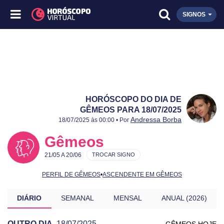
SIGNOS
HORÓSCOPO DO DIA DE
GÊMEOS PARA 18/07/2025
Publicado:
18/07/2025
Atualizado:
18/07/2025
Andressa Borba
18/07/2025 às 00:00 • Por
Gêmeos
21/05 A 20/06
TROCAR SIGNO
PERFIL DE GÊMEOS
•
ASCENDENTE EM GÊMEOS
DIÁRIO
SEMANAL
MENSAL
ANUAL (2026)
OUTRO DIA
18/07/2025
GÊMEOS HOJE