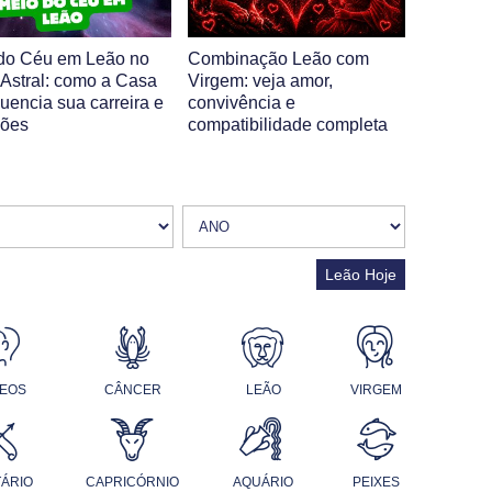
do Céu em Leão no
Combinação Leão com
Astral: como a Casa
Virgem: veja amor,
luencia sua carreira e
convivência e
ções
compatibilidade completa
Leão Hoje
EOS
CÂNCER
LEÃO
VIRGEM
TÁRIO
CAPRICÓRNIO
AQUÁRIO
PEIXES