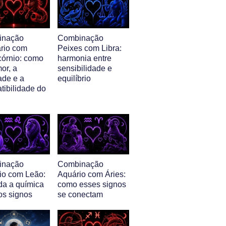
inação
Combinação
ário com
Peixes com Libra:
córnio: como
harmonia entre
or, a
sensibilidade e
ade e a
equilíbrio
tibilidade do
inação
Combinação
io com Leão:
Aquário com Áries:
da a química
como esses signos
os signos
se conectam