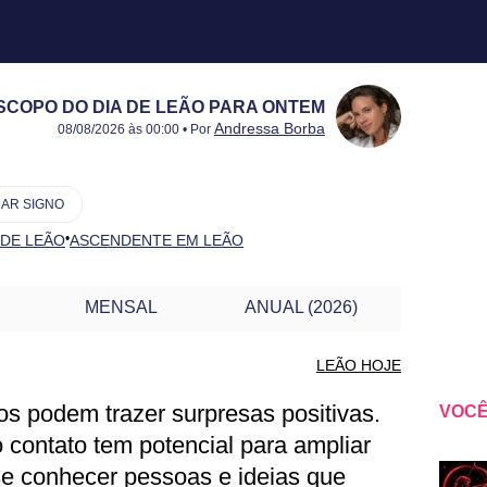
COPO DO DIA DE LEÃO PARA ONTEM
Publicado:
07/08/2026
Atualizado:
07/08/2026
Andressa Borba
08/08/2026 às 00:00 • Por
AR SIGNO
•
 DE LEÃO
ASCENDENTE EM LEÃO
MENSAL
ANUAL (2026)
LEÃO HOJE
os podem trazer surpresas positivas.
VOCÊ
EÃO PARA ONTEM
contato tem potencial para ampliar
se conhecer pessoas e ideias que