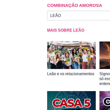
COMBINAÇÃO AMOROSA
Seu signo
Signo da outra pessoa
MAIS SOBRE LEÃO
Leão e os relacionamentos
Signo
só es
enten