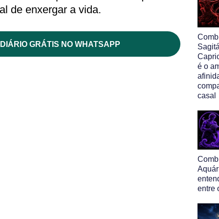
al de enxergar a vida.
Comb
DIÁRIO GRÁTIS NO WHATSAPP
Sagit
Capri
é o am
afinid
compa
casal
Comb
Aquár
enten
entre 