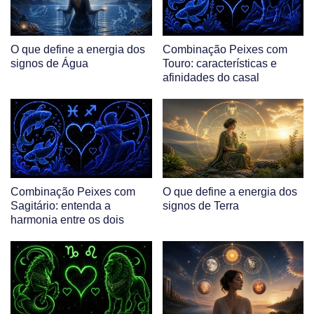
O que define a energia dos
Combinação Peixes com
signos de Água
Touro: características e
afinidades do casal
Combinação Peixes com
O que define a energia dos
Sagitário: entenda a
signos de Terra
harmonia entre os dois