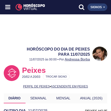
SIGNOS
HORÓSCOPO DO DIA DE PEIXES
PARA 11/07/2025
Publicado:
11/07/2025
Atualizado:
11/07/2025
Andressa Borba
11/07/2025 às 00:00 • Por
Peixes
20/02 A 20/03
TROCAR SIGNO
PERFIL DE PEIXES
•
ASCENDENTE EM PEIXES
DIÁRIO
SEMANAL
MENSAL
ANUAL (2026)
OUTRO DIA
11/07/2025
PEIXES HOJE