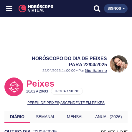
SIGNOS
HORÓSCOPO DO DIA DE PEIXES
PARA 22/04/2025
Publicado:
22/04/2025
Atualizado:
22/04/2025
Gio Sabrine
22/04/2025 às 00:00 • Por
Peixes
20/02 A 20/03
TROCAR SIGNO
PERFIL DE PEIXES
•
ASCENDENTE EM PEIXES
DIÁRIO
SEMANAL
MENSAL
ANUAL (2026)
OUTRO DIA
22/04/2025
PEIXES HOJE