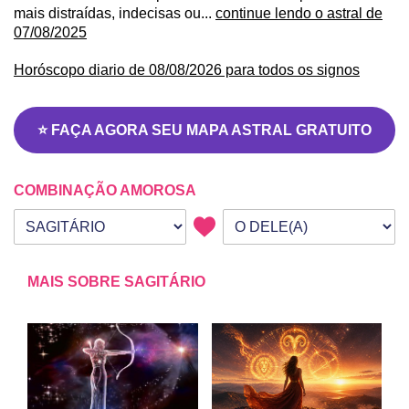
mais distraídas, indecisas ou...
continue lendo o astral de
07/08/2025
Horóscopo diario de 08/08/2026 para todos os signos
⭐ FAÇA AGORA SEU MAPA ASTRAL GRATUITO
COMBINAÇÃO AMOROSA
Seu signo
Signo da outra pessoa
MAIS SOBRE SAGITÁRIO