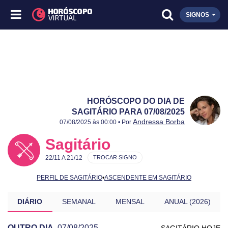
SIGNOS
HORÓSCOPO DO DIA DE
SAGITÁRIO PARA 07/08/2025
Publicado:
07/08/2025
Atualizado:
07/08/2025
Andressa Borba
07/08/2025 às 00:00 • Por
Sagitário
22/11 A 21/12
TROCAR SIGNO
PERFIL DE SAGITÁRIO
•
ASCENDENTE EM SAGITÁRIO
DIÁRIO
SEMANAL
MENSAL
ANUAL (2026)
OUTRO DIA
07/08/2025
SAGITÁRIO HOJE