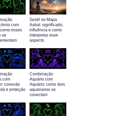
inação
Sextil no Mapa
córnio com
Astral: significado,
 como esses
influência e como
s se
interpretar esse
lementam
aspecto
inação
Combinação
s com
Aquário com
r: conexão
Aquário: como dois
nda e proteção
aquarianos se
conectam