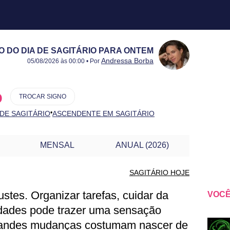
 DO DIA DE SAGITÁRIO PARA ONTEM
Publicado:
04/08/2026
Atualizado:
04/08/2026
Andressa Borba
05/08/2026 às 00:00 • Por
o
TROCAR SIGNO
•
 DE SAGITÁRIO
ASCENDENTE EM SAGITÁRIO
MENSAL
ANUAL (2026)
SAGITÁRIO HOJE
stes. Organizar tarefas, cuidar da
VOCÊ
AGITÁRIO PARA ONTEM
idades pode trazer uma sensação
Grandes mudanças costumam nascer de