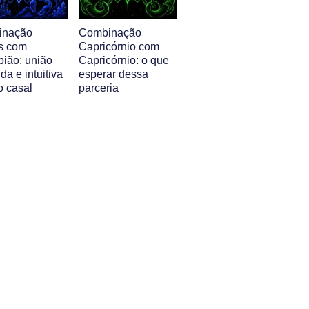
inação
Combinação
s com
Capricórnio com
pião: união
Capricórnio: o que
da e intuitiva
esperar dessa
o casal
parceria