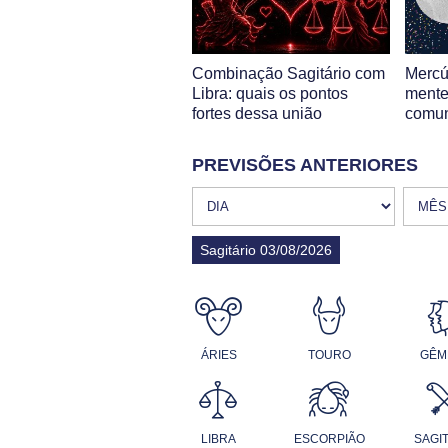
Combinação Sagitário com
Mercú
Libra: quais os pontos
mente
fortes dessa união
comun
PREVISÕES ANTERIORES
Sagitário 03/08/2026
ÁRIES
TOURO
GÊM
LIBRA
ESCORPIÃO
SAGI