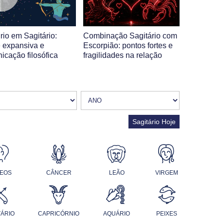
rio em Sagitário:
Combinação Sagitário com
 expansiva e
Escorpião: pontos fortes e
icação filosófica
fragilidades na relação
Sagitário Hoje
EOS
CÂNCER
LEÃO
VIRGEM
TÁRIO
CAPRICÓRNIO
AQUÁRIO
PEIXES