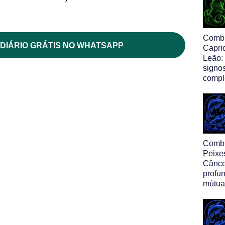
Comb
DIÁRIO GRÁTIS NO WHATSAPP
Capri
Leão:
signo
comp
Comb
Peixe
Cânce
profu
mútua