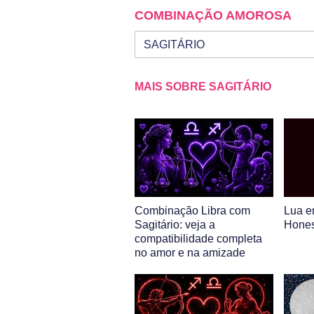
COMBINAÇÃO AMOROSA
Seu signo
Signo da outra pessoa
MAIS SOBRE SAGITÁRIO
Combinação Libra com
Lua e
Sagitário: veja a
Hones
compatibilidade completa
no amor e na amizade