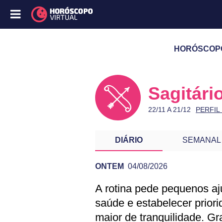
HORÓSCOPO
Sagitári
22/11 A 21/12
PERFIL
DIÁRIO
SEMANAL
ONTEM
04/08/2026
A rotina pede pequenos aju
PREVISÃO DE S
saúde e estabelecer prior
maior de tranquilidade. 