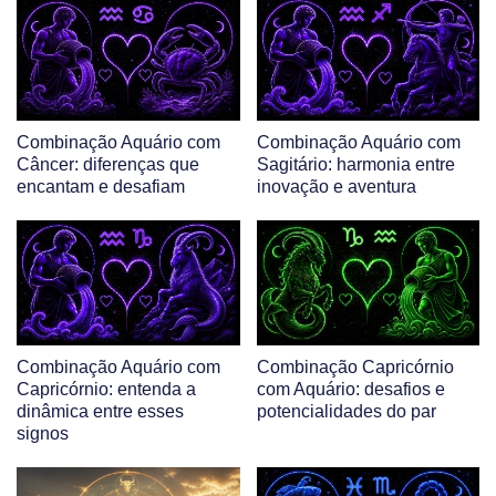
Combinação Aquário com
Combinação Aquário com
Câncer: diferenças que
Sagitário: harmonia entre
encantam e desafiam
inovação e aventura
Combinação Aquário com
Combinação Capricórnio
Capricórnio: entenda a
com Aquário: desafios e
dinâmica entre esses
potencialidades do par
signos