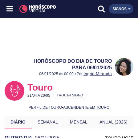
SIGNOS
HORÓSCOPO DO DIA DE TOURO
PARA 06/01/2025
Publicado:
06/01/2025
Atualizado:
06/01/2025
Ingrid Miranda
06/01/2025 às 00:00 • Por
Touro
21/04 A 20/05
TROCAR SIGNO
PERFIL DE TOURO
•
ASCENDENTE EM TOURO
DIÁRIO
SEMANAL
MENSAL
ANUAL (2026)
OUTRO DIA
06/01/2025
TOURO HOJE