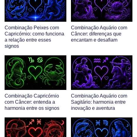
Combinação Peixes com
Combinação Aquário com
Capricórnio: como funciona
Câncer: diferenças que
a relação entre esses
encantam e desafiam
signos
Combinação Capricórnio
Combinação Aquário com
com Câncer: entenda a
Sagitário: harmonia entre
harmonia entre os signos
inovação e aventura