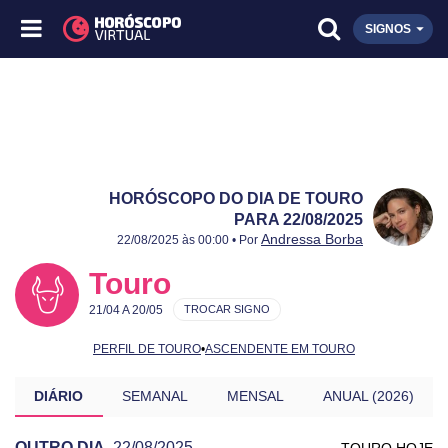
SIGNOS
HORÓSCOPO DO DIA DE TOURO
PARA 22/08/2025
Publicado:
22/08/2025
Atualizado:
22/08/2025
Andressa Borba
22/08/2025 às 00:00 • Por
Touro
21/04 A 20/05
TROCAR SIGNO
PERFIL DE TOURO
•
ASCENDENTE EM TOURO
DIÁRIO
SEMANAL
MENSAL
ANUAL (2026)
OUTRO DIA
22/08/2025
TOURO HOJE