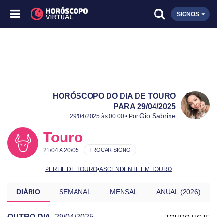
SIGNOS
HORÓSCOPO DO DIA DE TOURO
PARA 29/04/2025
Publicado:
29/04/2025
Atualizado:
29/04/2025
Gio Sabrine
29/04/2025 às 00:00 • Por
Touro
21/04 A 20/05
TROCAR SIGNO
PERFIL DE TOURO
•
ASCENDENTE EM TOURO
DIÁRIO
SEMANAL
MENSAL
ANUAL (2026)
OUTRO DIA
29/04/2025
TOURO HOJE