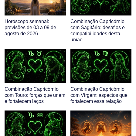
Horóscopo semanal:
Combinação Capricórnio
previsões de 03 a 09 de
com Sagitário: desafios e
agosto de 2026
compatibilidades desta
união
Combinação Capricórnio
Combinação Capricórnio
com Touro: forças que unem
com Virgem: aspectos que
e fortalecem laços
fortalecem essa relação