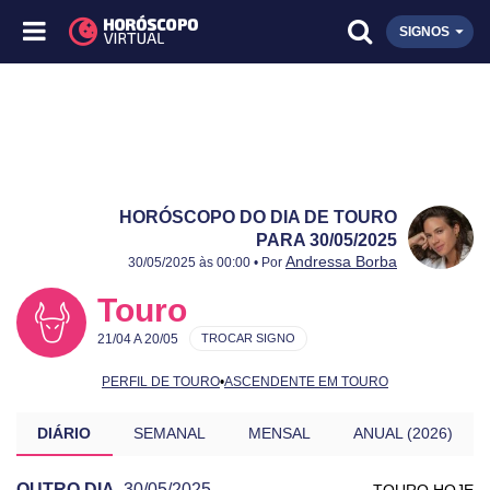
SIGNOS
HORÓSCOPO DO DIA DE TOURO
PARA 30/05/2025
Publicado:
30/05/2025
Atualizado:
30/05/2025
Andressa Borba
30/05/2025 às 00:00 • Por
Touro
21/04 A 20/05
TROCAR SIGNO
PERFIL DE TOURO
•
ASCENDENTE EM TOURO
DIÁRIO
SEMANAL
MENSAL
ANUAL (2026)
OUTRO DIA
30/05/2025
TOURO HOJE