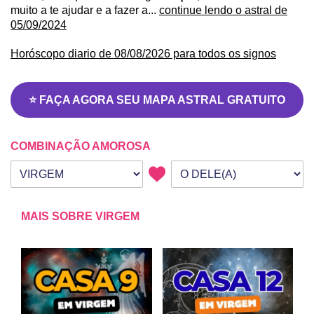
muito a te ajudar e a fazer a...
continue lendo o astral de
05/09/2024
Horóscopo diario de 08/08/2026 para todos os signos
⭐ FAÇA AGORA SEU MAPA ASTRAL GRATUITO
COMBINAÇÃO AMOROSA
Seu signo
Signo da outra pessoa
MAIS SOBRE VIRGEM