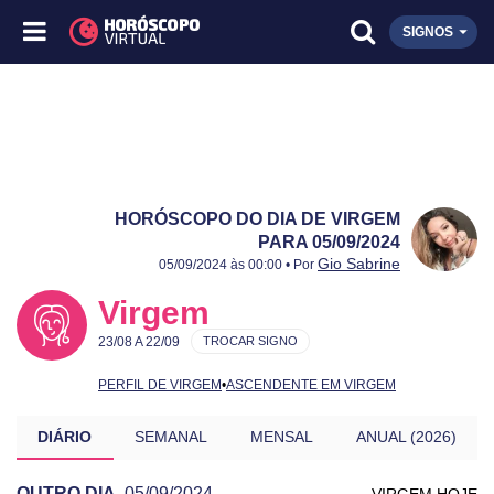
SIGNOS
HORÓSCOPO DO DIA DE VIRGEM
PARA 05/09/2024
Publicado:
05/09/2024
Atualizado:
05/09/2024
Gio Sabrine
05/09/2024 às 00:00 • Por
Virgem
23/08 A 22/09
TROCAR SIGNO
PERFIL DE VIRGEM
•
ASCENDENTE EM VIRGEM
DIÁRIO
SEMANAL
MENSAL
ANUAL (2026)
OUTRO DIA
05/09/2024
VIRGEM HOJE