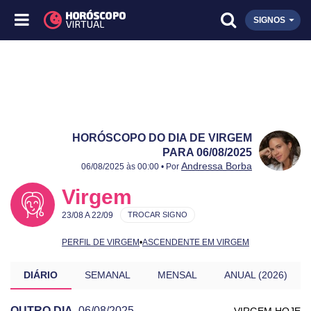
SIGNOS
HORÓSCOPO DO DIA DE VIRGEM
PARA 06/08/2025
Publicado:
06/08/2025
Atualizado:
06/08/2025
Andressa Borba
06/08/2025 às 00:00 • Por
Virgem
23/08 A 22/09
TROCAR SIGNO
PERFIL DE VIRGEM
•
ASCENDENTE EM VIRGEM
DIÁRIO
SEMANAL
MENSAL
ANUAL (2026)
OUTRO DIA
06/08/2025
VIRGEM HOJE