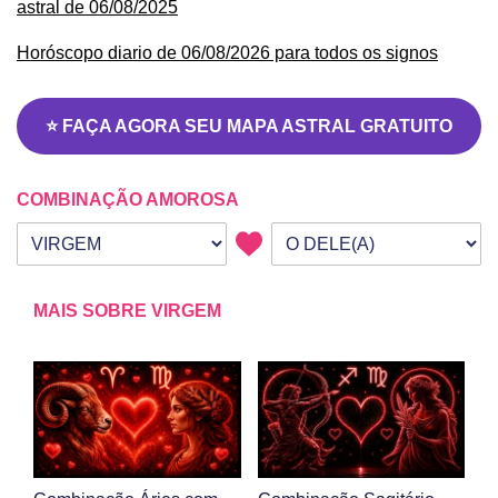
astral de 06/08/2025
Horóscopo diario de 06/08/2026 para todos os signos
⭐ FAÇA AGORA SEU MAPA ASTRAL GRATUITO
COMBINAÇÃO AMOROSA
Seu signo
Signo da outra pessoa
MAIS SOBRE VIRGEM