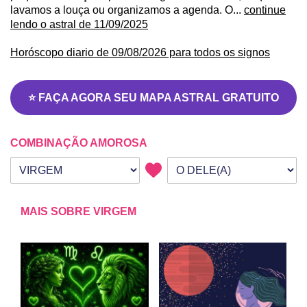
lavamos a louça ou organizamos a agenda. O...
continue
lendo o astral de 11/09/2025
Horóscopo diario de 09/08/2026 para todos os signos
⭐ FAÇA AGORA SEU MAPA ASTRAL GRATUITO
COMBINAÇÃO AMOROSA
Seu signo
Signo da outra pessoa
MAIS SOBRE VIRGEM