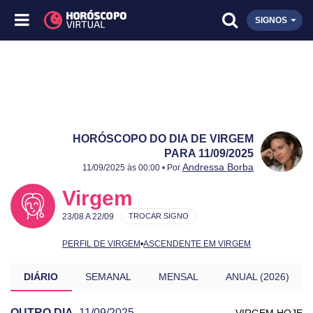
SIGNOS
HORÓSCOPO DO DIA DE VIRGEM
PARA 11/09/2025
Publicado:
11/09/2025
Atualizado:
11/09/2025
Andressa Borba
11/09/2025 às 00:00 • Por
Virgem
23/08 A 22/09
TROCAR SIGNO
PERFIL DE VIRGEM
•
ASCENDENTE EM VIRGEM
DIÁRIO
SEMANAL
MENSAL
ANUAL (2026)
OUTRO DIA
11/09/2025
VIRGEM HOJE