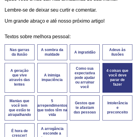
Lembre-se de deixar seu curtir e comentar.
Um grande abraço e até nosso próximo artigo!
Textos sobre melhora pessoal:
Nas garras
A sombra da
Adeus às
A ingratidão
da ilusão
maldade
ilusões
Como sua
A geração
4 coisas que
expectativa
que vive
A inimiga
você deve
pode ajudar
através das
impaciência
parar de
ou arruinar
lentes
fazer
você
Manias que
5
Gestos que
Intolerância
você tem
arrependimentos
te afastam
e
que estão te
que todos têm na
das pessoas
preconceito
atrapalhando
vida
A arrogância
É hora de
esconde a
crescer!