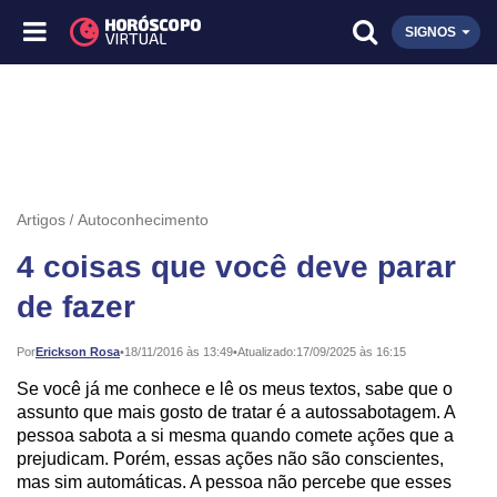
SIGNOS
Artigos
Autoconhecimento
4 coisas que você deve parar
de fazer
Publicado:
Por
Erickson Rosa
•
18/11/2016 às 13:49
•
Atualizado:
17/09/2025 às 16:15
Se você já me conhece e lê os meus textos, sabe que o
assunto que mais gosto de tratar é a autossabotagem. A
pessoa sabota a si mesma quando comete ações que a
prejudicam. Porém, essas ações não são conscientes,
mas sim automáticas. A pessoa não percebe que esses