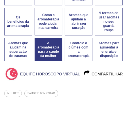
desafios
5 formas de
Como a
Aromas que
Os
usar aromas
aromaterapia
ajudam a
benefícios da
no seu
pode ajudar
abrir seu
aromaterapia
guarda
sua carreira
coração
roupa
Aromas que
A
Controle o
Aromas para
ajudam na
aromaterapia
ciúmes com
aumentar a
superação
para a saúde
a
energia e
de traumas
da mulher
aromaterapia
disposição
EQUIPE HORÓSCOPO VIRTUAL
COMPARTILHAR
MULHER
SAUDE E BEM-ESTAR