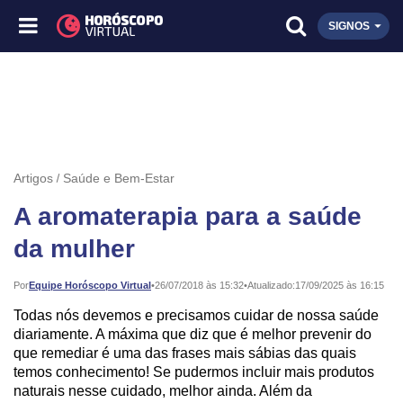
SIGNOS
Artigos
Saúde e Bem-Estar
A aromaterapia para a saúde
da mulher
Publicado:
Por
Equipe Horóscopo Virtual
•
26/07/2018 às 15:32
•
Atualizado:
17/09/2025 às 16:15
Todas nós devemos e precisamos cuidar de nossa saúde
diariamente. A máxima que diz que é melhor prevenir do
que remediar é uma das frases mais sábias das quais
temos conhecimento! Se pudermos incluir mais produtos
naturais nesse cuidado, melhor ainda. Além da