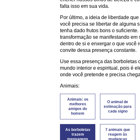
falta isso em sua vida.
Por último, a ideia de liberdade qu
você precisa se libertar de alguma 
tenha dado frutos bons o suficient
transformação se manifestando em su
dentro de si e enxergar o que você 
convite dessa presença constante.
Use essa presença das borboletas
mundo interior e espiritual, pois é e
onde você pretende e precisa chega
Animais:
Animais: os
O animal de
melhores
estimação para
amigos do
cada signo
homem
As borboletas
7 animais que
trazem
reagem às
mensagens
mudanças