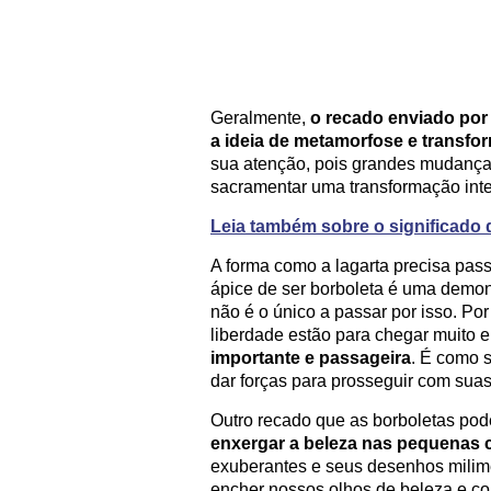
Geralmente,
o recado enviado por
a ideia de metamorfose e transfo
sua atenção, pois grandes mudança
sacramentar uma transformação inte
Leia também sobre o significado
A forma como a lagarta precisa pas
ápice de ser borboleta é uma demon
não é o único a passar por isso. Por
liberdade estão para chegar muito e
importante e passageira
. É como s
dar forças para prosseguir com sua
Outro recado que as borboletas pod
enxergar a beleza nas pequenas c
exuberantes e seus desenhos milim
encher nossos olhos de beleza e co