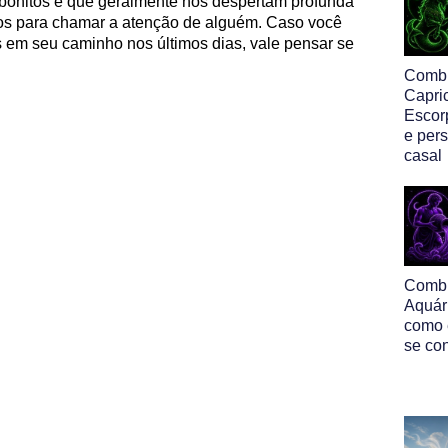
, bonitos e que geralmente nos despertam profunda
dos para chamar a atenção de alguém. Caso você
s em seu caminho nos últimos dias, vale pensar se
Comb
Capri
Escor
e per
casal
Comb
Aquár
como 
se co