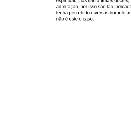
espiritual. Elas são animais dóceis
admiração, por isso são tão indica
tenha percebido diversas borboleta
não é este o caso.