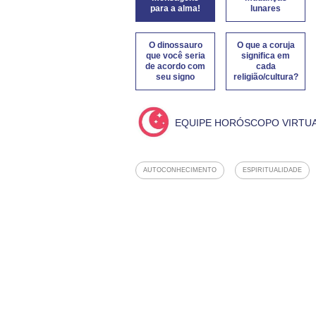
para a alma!
lunares
O dinossauro
O que a coruja
que você seria
significa em
de acordo com
cada
seu signo
religião/cultura?
EQUIPE HORÓSCOPO VIRTU
AUTOCONHECIMENTO
ESPIRITUALIDADE