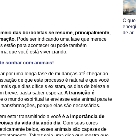
O que
energ
 meio das borboletas se resume, principalmente,
de ar
rmação
. Pode ser indicando uma fase que merece
s estão para acontecer ou pode também
rna que você está vivenciando.
 de sonhar com animais!
sar por uma longa fase de mudanças até chegar ao
stração de que este processo é natural e que você
 mais que dias difíceis existam, os dias de beleza e
m breve, basta saber esperar.
A transição é
e o mundo espiritual te enviasse este animal para te
s transformações, porque elas são necessárias.
em estar transmitindo a você é
a importância de
oisas da vida dia após dia
. Com suas cores
etricamente belos, esses animais são capazes de
ntentamento. Talvez seja uma dica que mostra que