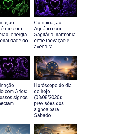
inação
Combinação
córnio com
Aquário com
pião: energia
Sagitário: harmonia
sonalidade do
entre inovação e
aventura
inação
Horóscopo do dia
io com Áries:
de hoje
esses signos
(08/08/2026):
nectam
previsões dos
signos para
Sábado