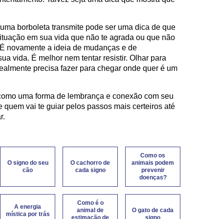
e uma borboleta transmite pode ser uma dica de que
situação em sua vida que não te agrada ou que não
e. É novamente a ideia de mudanças e de
a vida. É melhor nem tentar resistir. Olhar para
realmente precisa fazer para chegar onde quer é um
 como uma forma de lembrança e conexão com seu
le quem vai te guiar pelos passos mais certeiros até
r.
Como os
O signo do seu
O cachorro de
animais podem
cão
cada signo
prevenir
doenças?
Como é o
A energia
animal de
O gato de cada
mística por trás
estimação de
signo