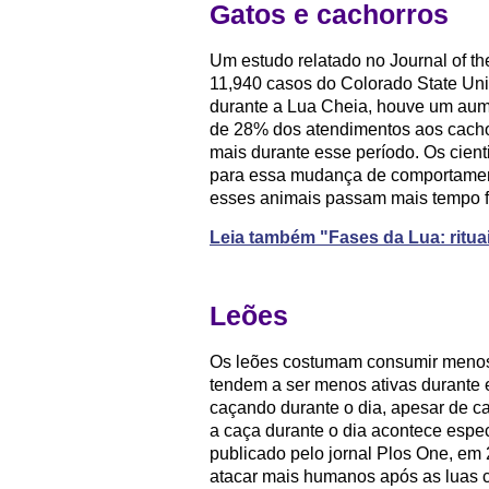
Gatos e cachorros
Um estudo relatado no Journal of th
11,940 casos do Colorado State Univ
durante a Lua Cheia, houve um aume
de 28% dos atendimentos aos cachor
mais durante esse período. Os cien
para essa mudança de comportament
esses animais passam mais tempo f
Leia também "Fases da Lua: rituai
Leões
Os leões costumam consumir menos 
tendem a ser menos ativas durante
caçando durante o dia, apesar de ca
a caça durante o dia acontece espe
publicado pelo jornal Plos One, em
atacar mais humanos após as luas 