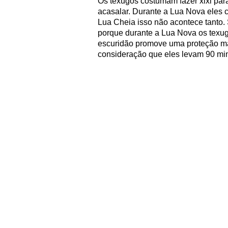
Os texugos costumam fazer xixi par
acasalar. Durante a Lua Nova eles 
Lua Cheia isso não acontece tanto.
porque durante a Lua Nova os texu
escuridão promove uma proteção ma
consideração que eles levam 90 minu