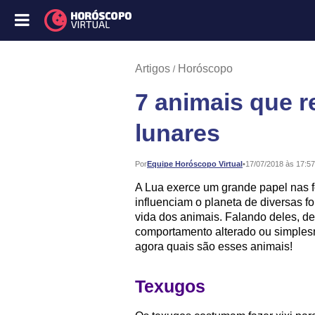
Artigos
Horóscopo
7 animais que 
lunares
Publicado:
Por
Equipe Horóscopo Virtual
•
17/07/2018 às 17:57
A Lua exerce um grande papel nas fo
influenciam o planeta de diversas f
vida dos animais. Falando deles, d
comportamento alterado ou simples
agora quais são esses animais!
Texugos