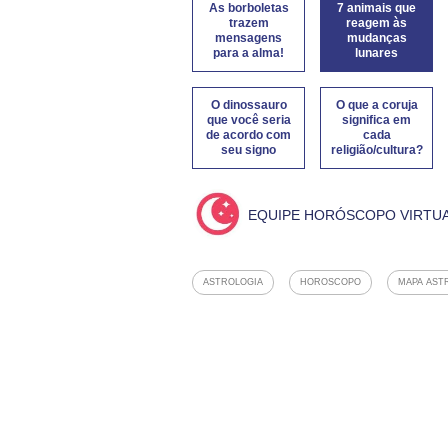
As borboletas
7 animais que
trazem
reagem às
mensagens
mudanças
para a alma!
lunares
O dinossauro
O que a coruja
que você seria
significa em
de acordo com
cada
seu signo
religião/cultura?
EQUIPE HORÓSCOPO VIRTU
ASTROLOGIA
HOROSCOPO
MAPA AST