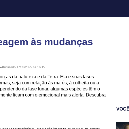
reagem às mudanças
•
Atualizado:
17/09/2025 às 16:15
rças da natureza e da Terra. Ela e suas fases
ormas, seja com relação às marés, à colheita ou a
ependendo da fase lunar, algumas espécies têm o
mente ficam com o emocional mais alerta. Descubra
VOCÊ