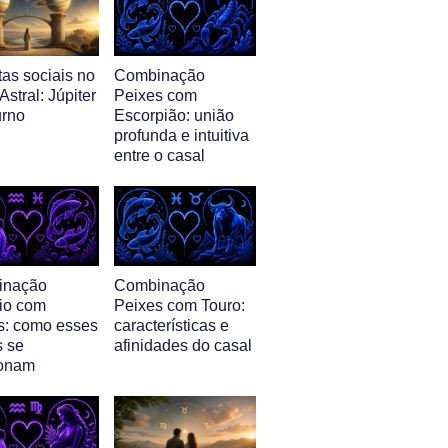
as sociais no
Combinação
stral: Júpiter
Peixes com
urno
Escorpião: união
profunda e intuitiva
entre o casal
inação
Combinação
io com
Peixes com Touro:
s: como esses
características e
s se
afinidades do casal
ionam