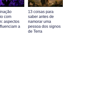
inação
13 coisas para
io com
saber antes de
m: aspectos
namorar uma
nfluenciam a
pessoa dos signos
de Terra