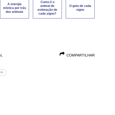
Como é o
A energia
animal de
O gato de cada
mística por trás
estimação de
signo
dos animais
cada signo?
AL
COMPARTILHAR
RAL