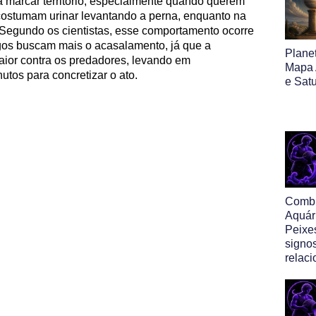
a marcar território, especialmente quando querem
costumam urinar levantando a perna, enquanto na
 Segundo os cientistas, esse comportamento ocorre
gos buscam mais o acasalamento, já que a
Planet
ior contra os predadores, levando em
Mapa A
tos para concretizar o ato.
e Sat
Comb
Aquár
Peixe
signo
relac