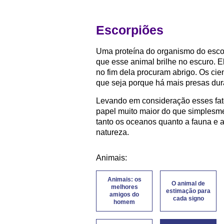
Escorpiões
Uma proteína do organismo do escorp
que esse animal brilhe no escuro. 
no fim dela procuram abrigo. Os cie
que seja porque há mais presas dur
Levando em consideração esses fa
papel muito maior do que simplesmen
tanto os oceanos quanto a fauna e 
natureza.
Animais:
Animais: os
O animal de
melhores
estimação para
amigos do
cada signo
homem