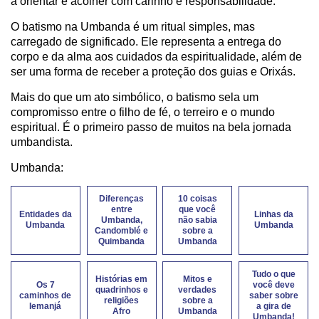
a orientar e acolher com carinho e responsabilidade.
O batismo na Umbanda é um ritual simples, mas
carregado de significado. Ele representa a entrega do
corpo e da alma aos cuidados da espiritualidade, além de
ser uma forma de receber a proteção dos guias e Orixás.
Mais do que um ato simbólico, o batismo sela um
compromisso entre o filho de fé, o terreiro e o mundo
espiritual. É o primeiro passo de muitos na bela jornada
umbandista.
Umbanda:
Diferenças
10 coisas
entre
que você
Entidades da
Linhas da
Umbanda,
não sabia
Umbanda
Umbanda
Candomblé e
sobre a
Quimbanda
Umbanda
Tudo o que
Histórias em
Mitos e
Os 7
você deve
quadrinhos e
verdades
caminhos de
saber sobre
religiões
sobre a
Iemanjá
a gira de
Afro
Umbanda
Umbanda!