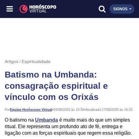
SIGNOS
Artigos
Espiritualidade
Batismo na Umbanda:
consagração espiritual e
vínculo com os Orixás
Publicado:
Por
Equipe Horóscopo Virtual
•
04/08/2025 às 15:30
•
Atualizado:
17/09/2025 às 16:15
O batismo na
Umbanda
é muito mais do que um simples
ritual. Ele representa um profundo ato de fé, entrega e
ligação com as forças espirituais que regem essa religião.