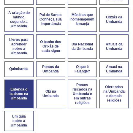
A criação do
Pai de Santo:
Músicas que
mundo,
Orixás da
Conheça sua
homenageiam
segundo a
Umbanda
importância
Iemanjá
Umbanda
Livros para
O banho dos
aprender
Dia Nacional
Rituais da
Orixás de
sobre a
da Umbanda
Umbanda
cada signo
Umbanda
Pontos da
O que é
Amaci na
Quimbanda
Umbanda
Falange?
Umbanda
Pontos
Oferendas
Entenda o
riscados na
Obi na
na Umbanda
batismo na
Umbanda e
Umbanda
e demais
Umbanda
em outras
religiões
religiões
Um guia
sobre a
Umbanda