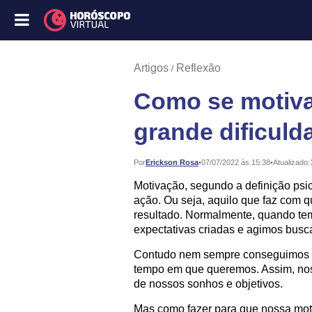
Artigos
Reflexão
Como se motiv
grande dificuld
Publicado:
Por
Erickson Rosa
•
07/07/2022 às 15:38
•
Atualizado:
Motivação, segundo a definição psic
ação. Ou seja, aquilo que faz com 
resultado. Normalmente, quando tem
expectativas criadas e agimos busca
Contudo nem sempre conseguimos al
tempo em que queremos. Assim, nos
de nossos sonhos e objetivos.
Mas como fazer para que nossa mot