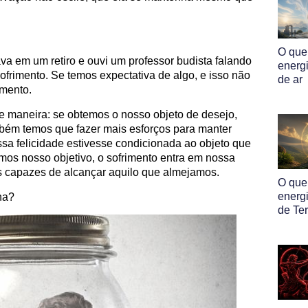
O que
va em um retiro e ouvi um professor budista falando
energ
frimento. Se temos expectativa de algo, e isso não
de ar
imento.
e maneira: se obtemos o nosso objeto de desejo,
ém temos que fazer mais esforços para manter
a felicidade estivesse condicionada ao objeto que
mos nosso objetivo, o sofrimento entra em nossa
os capazes de alcançar aquilo que almejamos.
O que
energ
ha?
de Ter