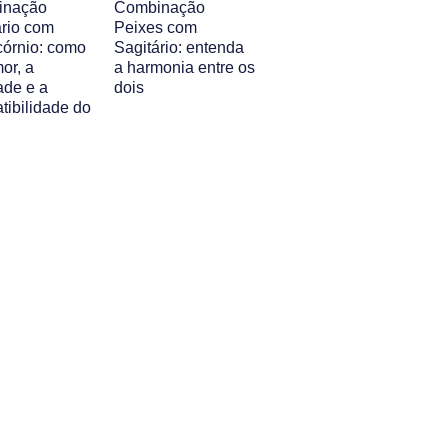
inação
Combinação
ário com
Peixes com
córnio: como
Sagitário: entenda
or, a
a harmonia entre os
ade e a
dois
tibilidade do