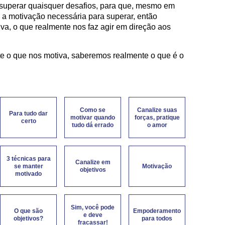
 superar quaisquer desafios, para que, mesmo em
a motivação necessária para superar, então
va, o que realmente nos faz agir em direção aos
 o que nos motiva, saberemos realmente o que é o
Como se
Canalize suas
Para tudo dar
motivar quando
forças, pratique
certo
tudo dá errado
o amor
3 técnicas para
Canalize em
se manter
Motivação
objetivos
motivado
Sim, você pode
O que são
Empoderamento
e deve
objetivos?
para todos
fracassar!