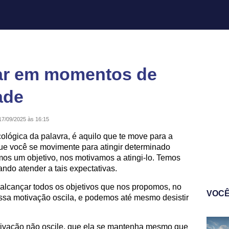
ar em momentos de
ade
17/09/2025 às 16:15
ológica da palavra, é aquilo que te move para a
que você se movimente para atingir determinado
os um objetivo, nos motivamos a atingi-lo. Temos
ndo atender a tais expectativas.
cançar todos os objetivos que nos propomos, no
VOCÊ
sa motivação oscila, e podemos até mesmo desistir
ivação não oscile, que ela se mantenha mesmo que