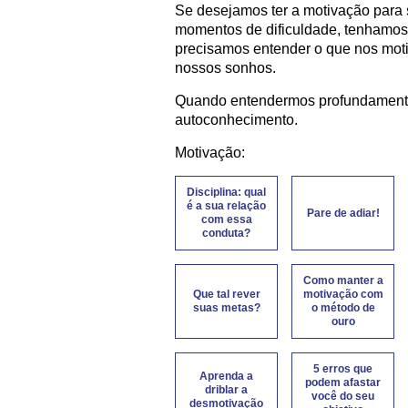
Se desejamos ter a motivação para
momentos de dificuldade, tenhamos 
precisamos entender o que nos moti
nossos sonhos.
Quando entendermos profundamente
autoconhecimento.
Motivação:
Disciplina: qual
é a sua relação
Pare de adiar!
com essa
conduta?
Como manter a
Que tal rever
motivação com
suas metas?
o método de
ouro
5 erros que
Aprenda a
podem afastar
driblar a
você do seu
desmotivação