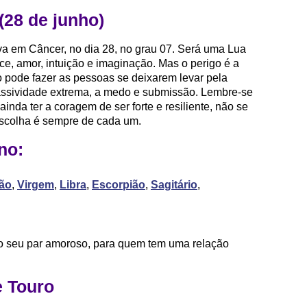
28 de junho)
 em Câncer, no dia 28, no grau 07. Será uma Lua
e, amor, intuição e imaginação. Mas o perigo é a
o pode fazer as pessoas se deixarem levar pela
passividade extrema, a medo e submissão. Lembre-se
ainda ter a coragem de ser forte e resiliente, não se
escolha é sempre de cada um.
no:
ão
,
Virgem
,
Libra
,
Escorpião
,
Sagitário
,
o seu par amoroso, para quem tem uma relação
 Touro