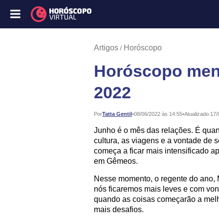
Artigos
Horóscopo
Horóscopo mens
2022
Publicado:
Por
Tatta Gentil
•
08/06/2022 às 14:55
•
Atualizado:
17/
Junho é o mês das relações. É quan
cultura, as viagens e a vontade de 
começa a ficar mais intensificado 
em Gêmeos.
Nesse momento, o regente do ano, M
nós ficaremos mais leves e com von
quando as coisas começarão a melho
mais desafios.