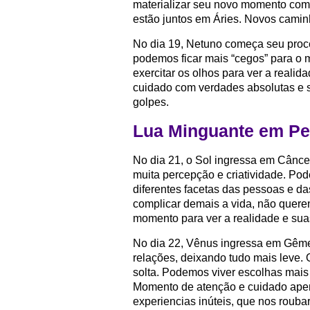
materializar seu novo momento com 
estão juntos em Áries. Novos caminh
No dia 19, Netuno começa seu proce
podemos ficar mais “cegos” para o m
exercitar os olhos para ver a realid
cuidado com verdades absolutas e s
golpes.
Lua Minguante em Pei
No dia 21, o Sol ingressa em Cânce
muita percepção e criatividade. Po
diferentes facetas das pessoas e d
complicar demais a vida, não quere
momento para ver a realidade e sua
No dia 22, Vênus ingressa em Gêmeo
relações, deixando tudo mais leve. 
solta. Podemos viver escolhas mais
Momento de atenção e cuidado apena
experiencias inúteis, que nos rouba