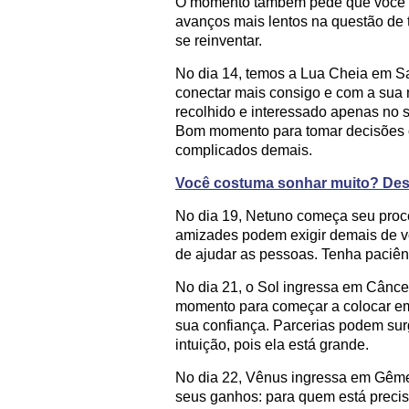
O momento também pede que você re
avanços mais lentos na questão de 
se reinventar.
No dia 14, temos a Lua Cheia em Sag
conectar mais consigo e com a sua n
recolhido e interessado apenas no s
Bom momento para tomar decisões ou
complicados demais.
Você costuma sonhar muito? Desv
No dia 19, Netuno começa seu proce
amizades podem exigir demais de v
de ajudar as pessoas. Tenha paciên
No dia 21, o Sol ingressa em Cânce
momento para começar a colocar em 
sua confiança. Parcerias podem surg
intuição, pois ela está grande.
No dia 22, Vênus ingressa em Gême
seus ganhos: para quem está preci