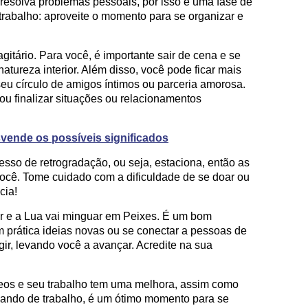
solva problemas pessoais, por isso é uma fase de
trabalho: aproveite o momento para se organizar e
itário. Para você, é importante sair de cena e se
atureza interior. Além disso, você pode ficar mais
eu círculo de amigos íntimos ou parceria amorosa.
 finalizar situações ou relacionamentos
ende os possíveis significados
sso de retrogradação, ou seja, estaciona, então as
ocê. Tome cuidado com a dificuldade de se doar ou
cia!
r e a Lua vai minguar em Peixes. É um bom
prática ideias novas ou se conectar a pessoas de
ir, levando você a avançar. Acredite na sua
os e seu trabalho tem uma melhora, assim como
sando de trabalho, é um ótimo momento para se