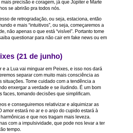
mais precisão e coragem, já que Júpiter e Marte
os se abrirão pra todos nós.
sso de retrogradação, ou seja, estaciona, então
undo e mais “intuitivos”, ou seja, começaremos a
ade, não apenas o que está “visível”. Portanto tome
aiba questionar para não cair em fake news ou em
xes (21 de junho)
r e a Lua vai minguar em Peixes, e isso nos dará
deremos separar com muito mais consciência as
as situações. Tome cuidado com a tendência a
ndo enxergar a verdade e se iludindo. É um bom
s faces, tomando decisões que simplificam.
s e conseguiremos relativizar e alquimizar as
O amor estará no ar e o anjo do cupido estará à
 harmônicas e que nos tragam mais leveza.
s com a impulsividade, que pode nos levar a ter
rão tempo.