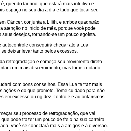
ê, querido taurino, que estará mais intuitivo e
mais espaço no seu dia a dia e tudo que tocar seu
.
m Câncer, conjunta a Lilith, e ambos quadrarão
ha atenção no início de mês, porque você pode
 seus desejos, tornando-se um pouco egoísta.
e autocontrole conseguirá chegar até a Lua
se deixar levar tanto pelos excessos.
i da retrogradação e começa seu movimento direto
entar com mais discernimento, mas tome cuidado
judará com bons conselhos. Essa Lua te traz mais
as ações e do que promete. Tome cuidado para não
s em excesso ou rigidez, controle e autoritarismos.
omeçar seu processo de retrogradação, que vai
 que pode trazer um pouco de freio na sua carreira
ivada. Você se conectará mais a amigos e à diversão.