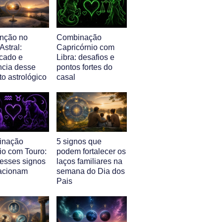
nção no
Combinação
stral:
Capricórnio com
icado e
Libra: desafios e
ncia desse
pontos fortes do
o astrológico
casal
inação
5 signos que
io com Touro:
podem fortalecer os
esses signos
laços familiares na
lacionam
semana do Dia dos
Pais