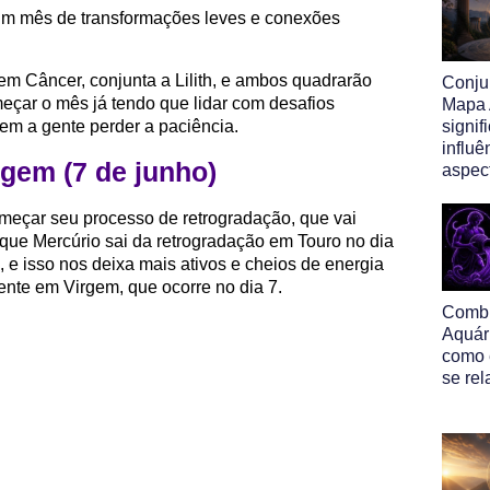
 um mês de transformações leves e conexões
m Câncer, conjunta a Lilith, e ambos quadrarão
Conju
eçar o mês já tendo que lidar com desafios
Mapa A
zem a gente perder a paciência.
signif
influê
gem (7 de junho)
aspect
omeçar seu processo de retrogradação, que vai
 que Mercúrio sai da retrogradação em Touro no dia
e isso nos deixa mais ativos e cheios de energia
ente em Virgem, que ocorre no dia 7.
Comb
Aquár
como 
se re