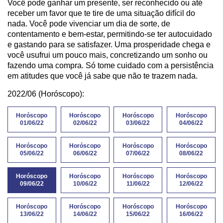
Você pode ganhar um presente, ser reconhecido ou até
receber um favor que te tire de uma situação difícil do
nada. Você pode vivenciar um dia de sorte, de
contentamento e bem-estar, permitindo-se ter autocuidado
e gastando para se satisfazer. Uma prosperidade chega e
você usufrui um pouco mais, concretizando um sonho ou
fazendo uma compra. Só tome cuidado com a persistência
em atitudes que você já sabe que não te trazem nada.
2022/06 (Horóscopo):
Horóscopo
Horóscopo
Horóscopo
Horóscopo
01/06/22
02/06/22
03/06/22
04/06/22
Horóscopo
Horóscopo
Horóscopo
Horóscopo
05/06/22
06/06/22
07/06/22
08/06/22
Horóscopo
Horóscopo
Horóscopo
Horóscopo
09/06/22
10/06/22
11/06/22
12/06/22
Horóscopo
Horóscopo
Horóscopo
Horóscopo
13/06/22
14/06/22
15/06/22
16/06/22