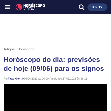
SIGNOS
Artigos
Horóscopo
Horóscopo do dia: previsões
de hoje (09/06) para os signos
Publicado:
Por
Tatta Gentil
•
09/06/2022 às 00:00
•
Atualizado:
17/09/2025 às 16:15