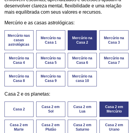
desenvolver clareza mental, flexibilidade e uma relação
mais equilibrada com seus valores e recursos.
Mercúrio e as casas astrológicas:
Mercúrio nas
Mercúrio na
Mercúrio na
Mercúrio na
casas
Casa 1
Casa 2
Casa 3
astrológicas
Mercúrio na
Mercúrio na
Mercúrio na
Mercúrio na
Casa 4
Casa 5
Casa 6
Casa 7
Mercúrio na
Mercúrio na
Mercúrio na
Casa 8
Casa 9
casa 10
Casa 2 e os planetas:
Casa 2 em
Casa 2 em
Casa 2 em
Casa 2
Sol
Lua
Mercúrio
Casa 2 em
Casa 2 em
Casa 2 em
Casa 2 em
Marte
Plutão
Saturno
Urano