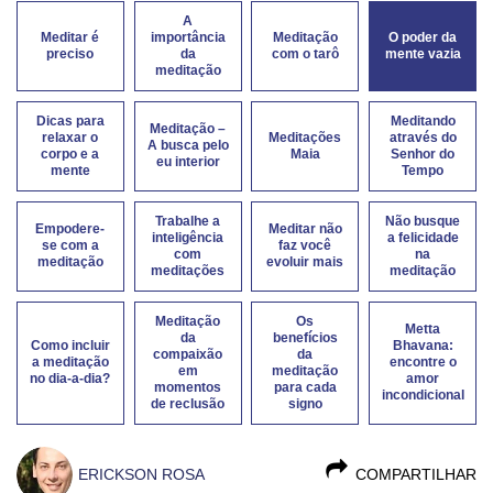
A
Meditar é
importância
Meditação
O poder da
preciso
da
com o tarô
mente vazia
meditação
Dicas para
Meditando
Meditação –
relaxar o
Meditações
através do
A busca pelo
corpo e a
Maia
Senhor do
eu interior
mente
Tempo
Trabalhe a
Não busque
Empodere-
Meditar não
inteligência
a felicidade
se com a
faz você
com
na
meditação
evoluir mais
meditações
meditação
Meditação
Os
Metta
da
benefícios
Como incluir
Bhavana:
compaixão
da
a meditação
encontre o
em
meditação
no dia-a-dia?
amor
momentos
para cada
incondicional
de reclusão
signo
ERICKSON ROSA
COMPARTILHAR