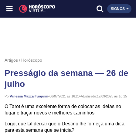
SIGNOS
Artigos
Horóscopo
Presságio da semana — 26 de
julho
Publicado:
Por
Vanessa Mazza Furquim
•
06/07/2021 às 16:20
•
Atualizado:
17/09/2025 às 16:15
O Tarot é uma excelente forma de colocar as ideias no
lugar e traçar novos e melhores caminhos.
Logo, que tal deixar que o Destino lhe forneça uma dica
para esta semana que se inicia?