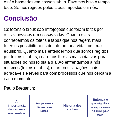
estão baseados em nossos tabus. Fazemos isso o tempo
todo. Somos regidos pelos tabus impostos em nós.
Conclusão
Os totens e tabus são introjeções que foram feitas por
outras pessoas em nossas vidas. Quanto mais
conhecermos os totens e tabus que nos regem, mais
teremos possibilidades de interpretar a vida com mais
equilíbrio. Quanto mais entendermos que somos regidos
por totens e tabus, criaremos formas mais criativas para
situações do nosso dia a dia. Ao enfrentarmos a nós
mesmos (totens e tabus), criaremos situações mais
agradáveis e leves para com processos que nos cercam a
cada momento.
Paulo Bregantin:
Entenda o
A
As pessoas
que significa
importância
História dos
livres são
a expressão
da censura
sonhos
leves
passar pelo
nos sonhos
vale