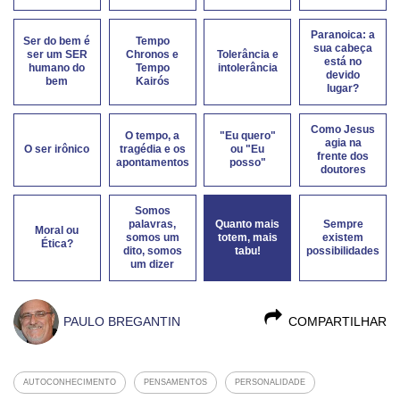
Paranoica: a
Ser do bem é
Tempo
sua cabeça
ser um SER
Chronos e
Tolerância e
está no
humano do
Tempo
intolerância
devido
bem
Kairós
lugar?
Como Jesus
O tempo, a
"Eu quero"
agia na
O ser irônico
tragédia e os
ou "Eu
frente dos
apontamentos
posso"
doutores
Somos
palavras,
Quanto mais
Sempre
Moral ou
somos um
totem, mais
existem
Ética?
dito, somos
tabu!
possibilidades
um dizer
PAULO BREGANTIN
COMPARTILHAR
AUTOCONHECIMENTO
PENSAMENTOS
PERSONALIDADE