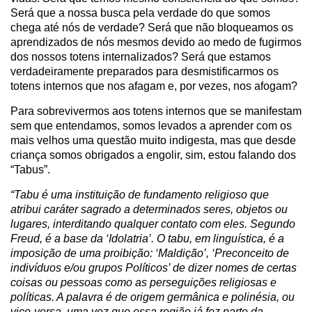
Será que a nossa busca pela verdade do que somos
chega até nós de verdade? Será que não bloqueamos os
aprendizados de nós mesmos devido ao medo de fugirmos
dos nossos totens internalizados? Será que estamos
verdadeiramente preparados para desmistificarmos os
totens internos que nos afagam e, por vezes, nos afogam?
Para sobrevivermos aos totens internos que se manifestam
sem que entendamos, somos levados a aprender com os
mais velhos uma questão muito indigesta, mas que desde
criança somos obrigados a engolir, sim, estou falando dos
“Tabus”.
“Tabu é uma instituição de fundamento religioso que
atribui caráter sagrado a determinados seres, objetos ou
lugares, interditando qualquer contato com eles. Segundo
Freud, é a base da ‘Idolatria’. O tabu, em linguística, é a
imposição de uma proibição: ‘Maldição’, ‘Preconceito de
indivíduos e/ou grupos Políticos’ de dizer nomes de certas
coisas ou pessoas como as perseguições religiosas e
políticas. A palavra é de origem germânica e polinésia, ou
vice-versa, uma vez que essa região já fez parte da