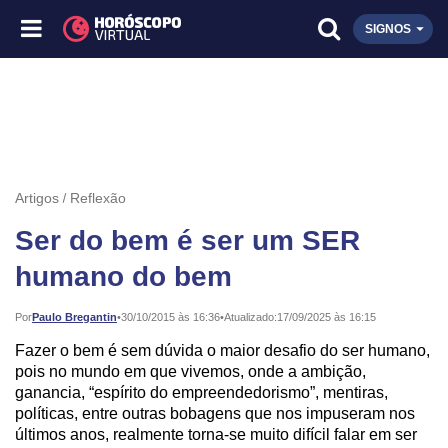
SIGNOS
Artigos
Reflexão
Ser do bem é ser um SER
humano do bem
Publicado:
Por
Paulo Bregantin
•
30/10/2015 às 16:36
•
Atualizado:
17/09/2025 às 16:15
Fazer o bem é sem dúvida o maior desafio do ser humano,
pois no mundo em que vivemos, onde a ambição,
ganancia, “espírito do empreendedorismo”, mentiras,
políticas, entre outras bobagens que nos impuseram nos
últimos anos, realmente torna-se muito difícil falar em ser