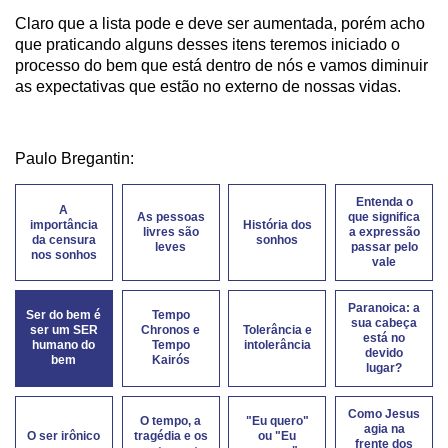
Claro que a lista pode e deve ser aumentada, porém acho
que praticando alguns desses itens teremos iniciado o
processo do bem que está dentro de nós e vamos diminuir
as expectativas que estão no externo de nossas vidas.
Paulo Bregantin:
Entenda o
A
As pessoas
que significa
importância
História dos
livres são
a expressão
da censura
sonhos
leves
passar pelo
nos sonhos
vale
Paranoica: a
Ser do bem é
Tempo
sua cabeça
ser um SER
Chronos e
Tolerância e
está no
humano do
Tempo
intolerância
devido
bem
Kairós
lugar?
Como Jesus
O tempo, a
"Eu quero"
agia na
O ser irônico
tragédia e os
ou "Eu
frente dos