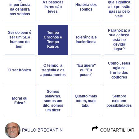
As pessoas
que significa
importância
História dos
livres são
a expressão
da censura
sonhos
leves
passar pelo
nos sonhos
vale
Paranoica: a
Ser do bem é
Tempo
sua cabeça
ser um SER
Chronos e
Tolerância e
está no
humano do
Tempo
intolerância
devido
bem
Kairós
lugar?
Como Jesus
O tempo, a
"Eu quero"
agia na
O ser irônico
tragédia e os
ou "Eu
frente dos
apontamentos
posso"
doutores
Somos
palavras,
Quanto mais
Sempre
Moral ou
somos um
totem, mais
existem
Ética?
dito, somos
tabu!
possibilidades
um dizer
PAULO BREGANTIN
COMPARTILHAR