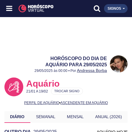
SIGNOS
HORÓSCOPO DO DIA DE
AQUÁRIO PARA 29/05/2025
Publicado:
29/05/2025
Atualizado:
29/05/2025
Andressa Borba
29/05/2025 às 00:00 • Por
Aquário
21/01 A 19/02
TROCAR SIGNO
PERFIL DE AQUÁRIO
•
ASCENDENTE EM AQUÁRIO
DIÁRIO
SEMANAL
MENSAL
ANUAL (2026)
OUTRO DIA
29/05/2025
AQUÁRIO HOJE