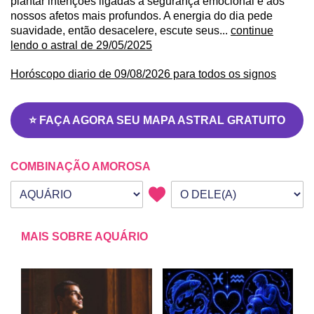
plantar intenções ligadas à segurança emocional e aos
nossos afetos mais profundos. A energia do dia pede
suavidade, então desacelere, escute seus...
continue
lendo o astral de 29/05/2025
Horóscopo diario de 09/08/2026 para todos os signos
⭐ FAÇA AGORA SEU MAPA ASTRAL GRATUITO
COMBINAÇÃO AMOROSA
Seu signo
Signo da outra pessoa
MAIS SOBRE AQUÁRIO