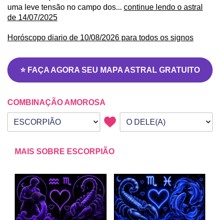
uma leve tensão no campo dos...
continue lendo o astral
de 14/07/2025
Horóscopo diario de 10/08/2026 para todos os signos
⭐ FAÇA AGORA SEU MAPA ASTRAL GRATUITO
COMBINAÇÃO AMOROSA
Seu signo
Signo da outra pessoa
MAIS SOBRE ESCORPIÃO