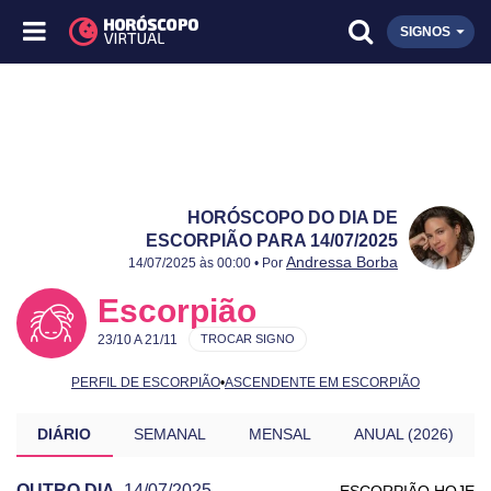
SIGNOS
HORÓSCOPO DO DIA DE
ESCORPIÃO PARA 14/07/2025
Publicado:
14/07/2025
Atualizado:
14/07/2025
Andressa Borba
14/07/2025 às 00:00 • Por
Escorpião
23/10 A 21/11
TROCAR SIGNO
PERFIL DE ESCORPIÃO
•
ASCENDENTE EM ESCORPIÃO
DIÁRIO
SEMANAL
MENSAL
ANUAL (2026)
OUTRO DIA
14/07/2025
ESCORPIÃO HOJE