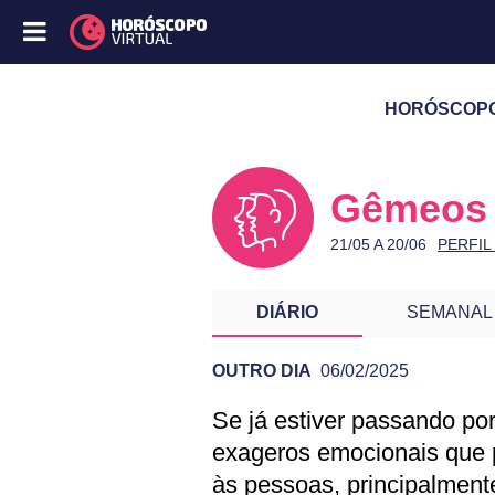
HORÓSCOPO 
Gêmeos
21/05 A 20/06
PERFIL
DIÁRIO
SEMANAL
OUTRO DIA
06/02/2025
Se já estiver passando po
PREVISÃO DE G
exageros emocionais que 
às pessoas, principalment