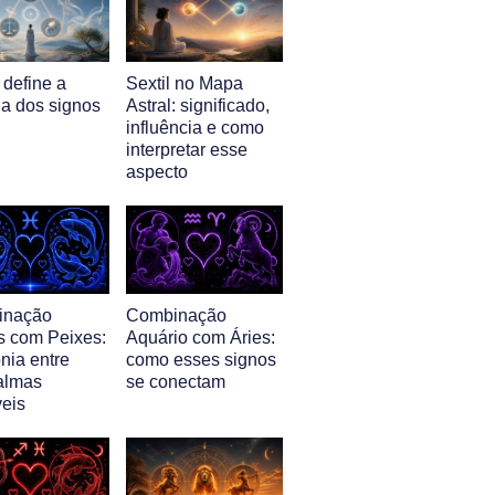
 define a
Sextil no Mapa
ia dos signos
Astral: significado,
influência e como
interpretar esse
aspecto
inação
Combinação
s com Peixes:
Aquário com Áries:
nia entre
como esses signos
almas
se conectam
veis