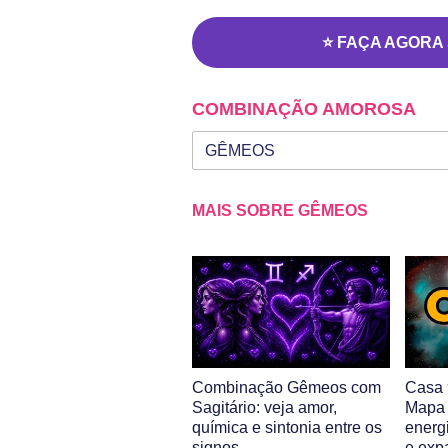
⭐ FAÇA AGORA
COMBINAÇÃO AMOROSA
Seu signo
Signo da outra pessoa
MAIS SOBRE GÊMEOS
Combinação Gêmeos com
Casa
Sagitário: veja amor,
Mapa 
química e sintonia entre os
energ
signos
e exp