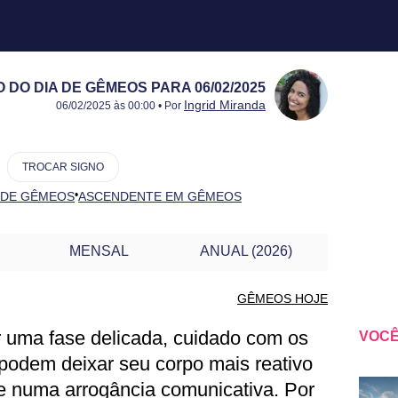
DO DIA DE GÊMEOS PARA 06/02/2025
Publicado:
06/02/2025
Atualizado:
06/02/2025
Ingrid Miranda
06/02/2025 às 00:00 • Por
TROCAR SIGNO
•
 DE GÊMEOS
ASCENDENTE EM GÊMEOS
MENSAL
ANUAL (2026)
GÊMEOS HOJE
r uma fase delicada, cuidado com os
VOCÊ
ÊMEOS PARA OUTRO DIA
podem deixar seu corpo mais reativo
e numa arrogância comunicativa. Por