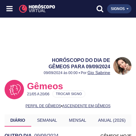
SIGNOS
HORÓSCOPO DO DIA DE
GÊMEOS PARA 09/09/2024
Publicado:
09/09/2024
Atualizado:
09/09/2024
Gio Sabrine
09/09/2024 às 00:00 • Por
Gêmeos
21/05 A 20/06
TROCAR SIGNO
PERFIL DE GÊMEOS
•
ASCENDENTE EM GÊMEOS
DIÁRIO
SEMANAL
MENSAL
ANUAL (2026)
OUTRO DIA
09/09/2024
GÊMEOS HOJE