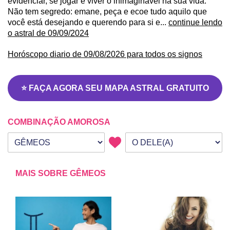
evidenciar, se jogar e viver o inimaginável na sua vida.
Não tem segredo: emane, peça e ecoe tudo aquilo que
você está desejando e querendo para si e...
continue lendo
o astral de 09/09/2024
Horóscopo diario de 09/08/2026 para todos os signos
⭐ FAÇA AGORA SEU MAPA ASTRAL GRATUITO
COMBINAÇÃO AMOROSA
Seu signo
Signo da outra pessoa
MAIS SOBRE GÊMEOS