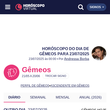
SIGNOS
HORÓSCOPO DO DIA DE
GÊMEOS PARA 23/07/2025
Publicado:
23/07/2025
Atualizado:
23/07/2025
Andressa Borba
23/07/2025 às 00:00 • Por
Gêmeos
21/05 A 20/06
TROCAR SIGNO
PERFIL DE GÊMEOS
•
ASCENDENTE EM GÊMEOS
DIÁRIO
SEMANAL
MENSAL
ANUAL (2026)
OUTRO DIA
23/07/2025
GÊMEOS HOJE