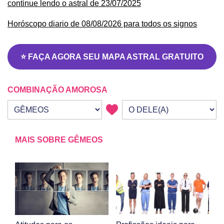
continue lendo o astral de 23/07/2025
Horóscopo diario de 08/08/2026 para todos os signos
⭐ FAÇA AGORA SEU MAPA ASTRAL GRATUITO
COMBINAÇÃO AMOROSA
Seu signo
Signo da outra pessoa
MAIS SOBRE GÊMEOS