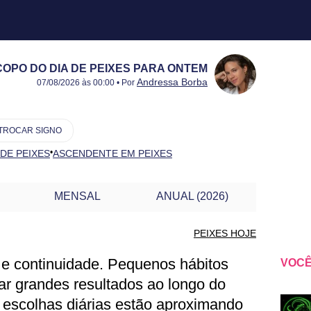
OPO DO DIA DE PEIXES PARA ONTEM
Publicado:
06/08/2026
Atualizado:
06/08/2026
Andressa Borba
07/08/2026 às 00:00 • Por
TROCAR SIGNO
•
 DE PEIXES
ASCENDENTE EM PEIXES
MENSAL
ANUAL (2026)
PEIXES HOJE
 e continuidade. Pequenos hábitos
VOCÊ
IXES PARA ONTEM
ar grandes resultados ao longo do
 escolhas diárias estão aproximando