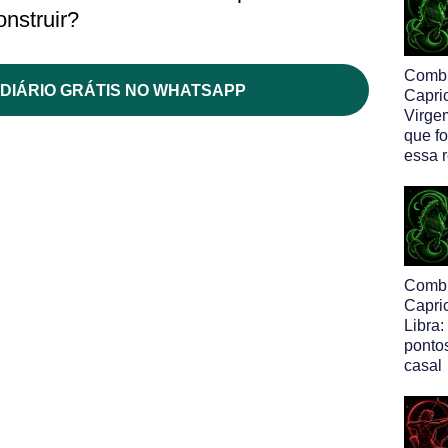
onstruir?
Comb
DIÁRIO GRÁTIS NO WHATSAPP
Capri
Virge
que f
essa 
Comb
Capri
Libra:
pontos
casal