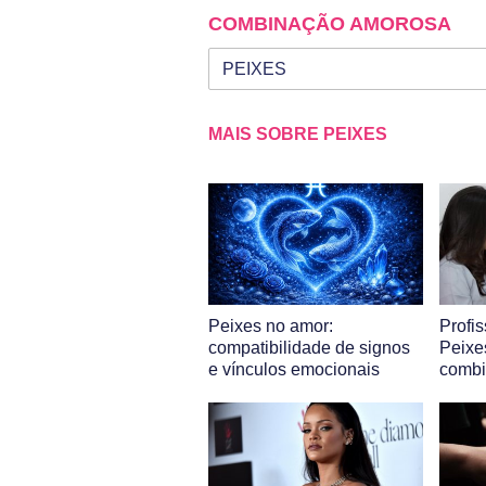
COMBINAÇÃO AMOROSA
Seu signo
Signo da outra pessoa
MAIS SOBRE PEIXES
Peixes no amor:
Profi
compatibilidade de signos
Peixe
e vínculos emocionais
combi