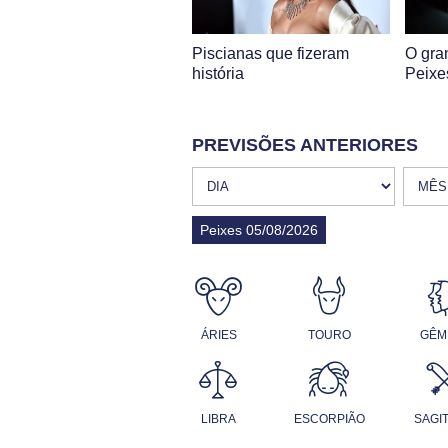
Piscianas que fizeram
O gra
história
Peixe
PREVISÕES ANTERIORES
Peixes 05/08/2026
ÁRIES
TOURO
GÊM
LIBRA
ESCORPIÃO
SAGI