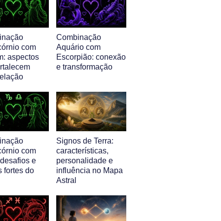
inação
Combinação
córnio com
Aquário com
m: aspectos
Escorpião: conexão
ortalecem
e transformação
relação
inação
Signos de Terra:
córnio com
características,
 desafios e
personalidade e
 fortes do
influência no Mapa
Astral