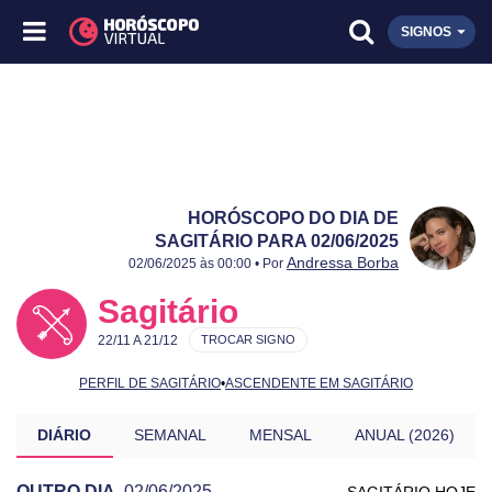
SIGNOS
HORÓSCOPO DO DIA DE
SAGITÁRIO PARA 02/06/2025
Publicado:
02/06/2025
Atualizado:
02/06/2025
Andressa Borba
02/06/2025 às 00:00 • Por
Sagitário
22/11 A 21/12
TROCAR SIGNO
PERFIL DE SAGITÁRIO
•
ASCENDENTE EM SAGITÁRIO
DIÁRIO
SEMANAL
MENSAL
ANUAL (2026)
OUTRO DIA
02/06/2025
SAGITÁRIO HOJE