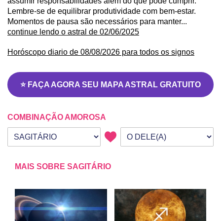
assumir responsabilidades além do que pode cumprir.
Lembre-se de equilibrar produtividade com bem-estar.
Momentos de pausa são necessários para manter...
continue lendo o astral de 02/06/2025
Horóscopo diario de 08/08/2026 para todos os signos
⭐ FAÇA AGORA SEU MAPA ASTRAL GRATUITO
COMBINAÇÃO AMOROSA
Seu signo
Signo da outra pessoa
MAIS SOBRE SAGITÁRIO