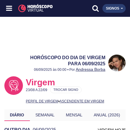
SIGNOS
HORÓSCOPO DO DIA DE VIRGEM
PARA 06/09/2025
Publicado:
06/09/2025
Atualizado:
06/09/2025
Andressa Borba
06/09/2025 às 00:00 • Por
Virgem
23/08 A 22/09
TROCAR SIGNO
PERFIL DE VIRGEM
•
ASCENDENTE EM VIRGEM
DIÁRIO
SEMANAL
MENSAL
ANUAL (2026)
OUTRO DIA
06/09/2025
VIRGEM HOJE