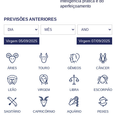
inteligência prática e do
aperfeiçoamento
PREVISÕES ANTERIORES
Virgem 05/09/2025
Virgem 07/09/2025
ÁRIES
TOURO
GÊMEOS
CÂNCER
LEÃO
VIRGEM
LIBRA
ESCORPIÃO
SAGITÁRIO
CAPRICÓRNIO
AQUÁRIO
PEIXES