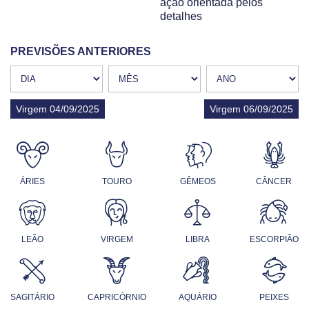
ação orientada pelos
detalhes
PREVISÕES ANTERIORES
Virgem 04/09/2025
Virgem 06/09/2025
ÁRIES
TOURO
GÊMEOS
CÂNCER
LEÃO
VIRGEM
LIBRA
ESCORPIÃO
SAGITÁRIO
CAPRICÓRNIO
AQUÁRIO
PEIXES