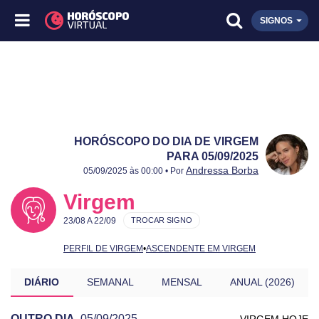
SIGNOS
HORÓSCOPO DO DIA DE VIRGEM
PARA 05/09/2025
Publicado:
05/09/2025
Atualizado:
05/09/2025
Andressa Borba
05/09/2025 às 00:00 • Por
Virgem
23/08 A 22/09
TROCAR SIGNO
PERFIL DE VIRGEM
•
ASCENDENTE EM VIRGEM
DIÁRIO
SEMANAL
MENSAL
ANUAL (2026)
OUTRO DIA
05/09/2025
VIRGEM HOJE