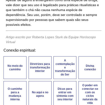
Apesar de alguns a enxergarem como uma espécie de droga,
vale dizer que seu uso é legalizado para práticas ritualísticas e
que também o chá não causa nenhuma espécie de
dependência. Seu uso, porém, deve ser controlado e sempre
supervisionado por pessoas que sabem quais são seus
possíveis efeitos.
Artigo escrito por Roberta Lopes Sturk da Equipe Horóscopo
Virtual
Conexão espiritual:
A
Diretrizes para
contemplação
No meio do
Divina
transformação
e
caminho
conexão
interior
transformação
do Ser
O poder em
O caminho
Dicas para
conectar-se
para a
No aqui e no
entrar em
com os
mudança
agora
sintonia com
ciclos
interna
seu interior
naturais da
vida