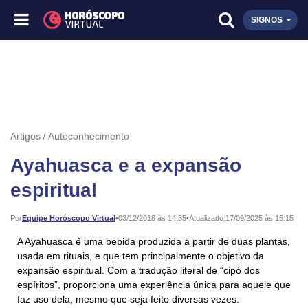
SIGNOS
Artigos
Autoconhecimento
Ayahuasca e a expansão
espiritual
Publicado:
Por
Equipe Horóscopo Virtual
•
03/12/2018 às 14:35
•
Atualizado:
17/09/2025 às 16:15
A Ayahuasca é uma bebida produzida a partir de duas plantas,
usada em rituais, e que tem principalmente o objetivo da
expansão espiritual. Com a tradução literal de “cipó dos
espíritos”, proporciona uma experiência única para aquele que
faz uso dela, mesmo que seja feito diversas vezes.