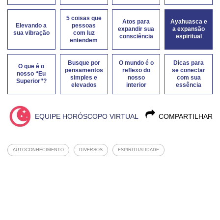
5 coisas que
Atos para
Ayahuasca e
Elevando a
pessoas
expandir sua
a expansão
sua vibração
com luz
consciência
espiritual
entendem
Busque por
O mundo é o
Dicas para
O que é o
pensamentos
reflexo do
se conectar
nosso “Eu
simples e
nosso
com sua
Superior”?
elevados
interior
essência
EQUIPE HORÓSCOPO VIRTUAL
COMPARTILHAR
AUTOCONHECIMENTO
DIVERSOS
ESPIRITUALIDADE