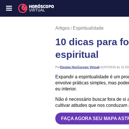
Artigos
Espiritualidade
10 dicas para fo
espiritual
Publicado:
Por
Equipe Horóscopo Virtual
•
11/07/2018 às 11:03
Expandir a espiritualidade é um pro
envolve práticas simples, mas pode
eu interior.
Não é necessário buscar fora de si 
cultivar atitudes que nos conduzam 
FAÇA AGORA SEU MAPA AST