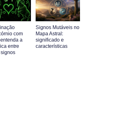
inação
Signos Mutáveis no
córnio com
Mapa Astral:
 entenda a
significado e
ica entre
características
 signos