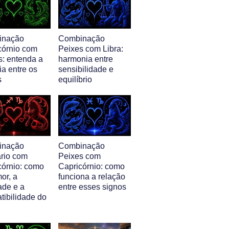
inação
Combinação
córnio com
Peixes com Libra:
s: entenda a
harmonia entre
ia entre os
sensibilidade e
s
equilíbrio
inação
Combinação
ário com
Peixes com
córnio: como
Capricórnio: como
or, a
funciona a relação
ade e a
entre esses signos
tibilidade do