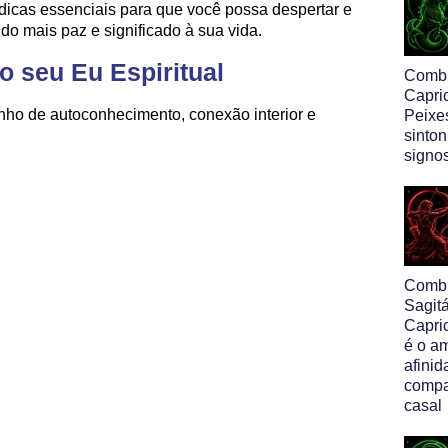
dicas essenciais para que você possa despertar e
ndo mais paz e significado à sua vida.
 o seu Eu Espiritual
Comb
Capri
inho de autoconhecimento, conexão interior e
Peixe
sinton
signo
Comb
Sagit
Capri
é o am
afinid
compa
casal